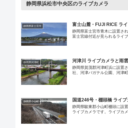
静岡県浜松市中央区のライブカメラ
富士山麓・FUJI RICE
静岡県富士宮市
静岡県富士宮市青木に設置され
富士宮線付近が見られるライブカメ
河津川 ライブカメラと雨雲
静岡県河津町
静岡県賀茂郡河津町浜に設置さ
社、河津バガテル公園、河津町役
国道246号・棚頭橋 ライ
静岡県小山町
静岡県駿東郡小山町棚頭に設置
ライブカメラです。ライブカメ