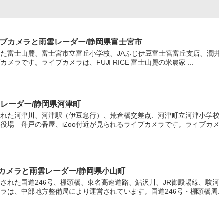
 ライブカメラと雨雲レーダー/静岡県富士宮市
た富士山麓、富士宮市立富丘小学校、JAふじ伊豆富士宮富丘支店、潤井
ラです。ライブカメラは、FUJI RICE 富士山麓の米農家 ...
レーダー/静岡県河津町
れた河津川、河津駅（伊豆急行）、荒倉橋交差点、河津町立河津小学校、
場 舟戸の番屋、iZoo付近が見られるライブカメラです。ライブカメ..
ブカメラと雨雲レーダー/静岡県小山町
された国道246号、棚頭橋、東名高速道路、鮎沢川、JR御殿場線、駿
ラは、中部地方整備局により運営されています。国道246号・棚頭橋周..