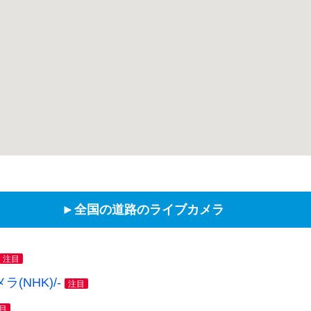
►全国の道路のライブカメラ
注目
NHK)/-
注目
目