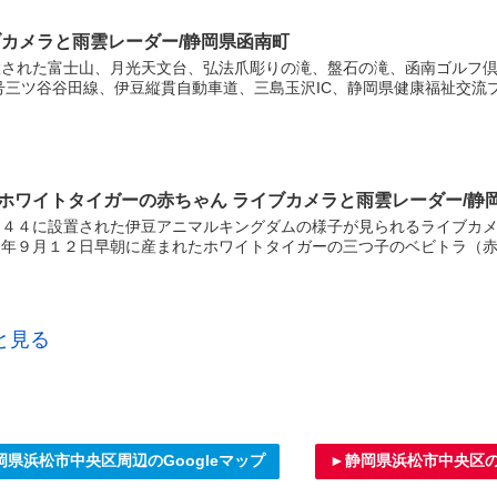
ブカメラと雨雲レーダー/静岡県函南町
置された富士山、月光天文台、弘法爪彫りの滝、盤石の滝、函南ゴルフ
号三ツ谷谷田線、伊豆縦貫自動車道、三島玉沢IC、静岡県健康福祉交流プ.
ホワイトタイガーの赤ちゃん ライブカメラと雨雲レーダー/静
３４４に設置された伊豆アニマルキングダムの様子が見られるライブカ
年９月１２日早朝に産まれたホワイトタイガーの三つ子のベビトラ（赤ち
と見る
岡県浜松市中央区周辺のGoogleマップ
►静岡県浜松市中央区のY