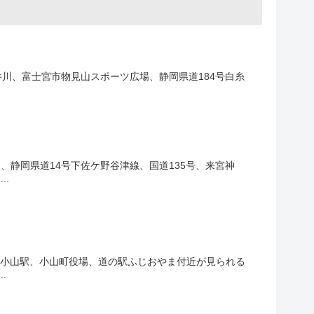
川、富士宮市物見山スポーツ広場、静岡県道184号白糸
静岡県道14号下佐ケ野谷津線、国道135号、来宮神
.
河小山駅、小山町役場、道の駅ふじおやま付近が見られる
.