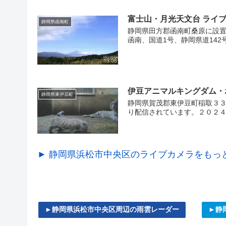
富士山・月光天文台 ライ
静岡県函南町
静岡県田方郡函南町桑原に設
函南、国道1号、静岡県道142
伊豆アニマルキングダム・
静岡県東伊豆町
静岡県賀茂郡東伊豆町稲取３
り配信されています。２０２４
► 静岡県浜松市中央区のライブカメラをもっ
►静岡県浜松市中央区周辺の雨雲レーダー
►静