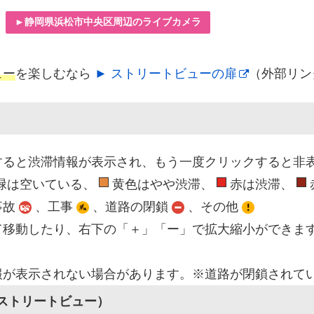
►静岡県浜松市中央区周辺のライブカメラ
ュー
を楽しむなら
► ストリートビューの扉
（外部リン
すると渋滞情報が表示され、もう一度クリックすると非
緑は空いている、
黄色はやや渋滞、
赤は渋滞、
事故
、工事
、道路の閉鎖
、その他
て移動したり、右下の「＋」「ー」で拡大縮小ができま
報が表示されない場合があります。※道路が閉鎖されて
（ストリートビュー）