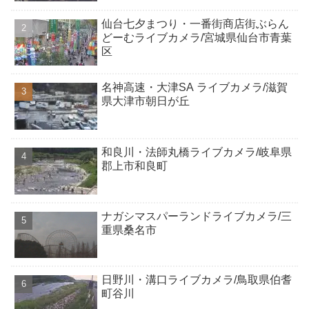
仙台七夕まつり・一番街商店街ぶらん
どーむライブカメラ/宮城県仙台市青葉
区
名神高速・大津SA ライブカメラ/滋賀
県大津市朝日が丘
和良川・法師丸橋ライブカメラ/岐阜県
郡上市和良町
ナガシマスパーランドライブカメラ/三
重県桑名市
日野川・溝口ライブカメラ/鳥取県伯耆
町谷川