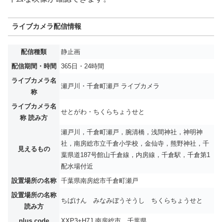
ライブカメラ配信情報
配信種類
静止画
配信期間・時間
365日・24時間
ライブカメラ名
瀬戸川・千倉町瀬戸 ライブカメラ
称
ライブカメラ名
せとがわ・ちくらちょうせと
称 読み方
瀬戸川，千倉町瀬戸，腕清橋，浅間神社，神明神
社，南房総市立千倉小学校，金仙寺，熊野神社，千
見えるもの
葉県道187号館山千倉線，内房線，千倉駅，千倉第1
配水場付近
設置場所の名称
千葉県南房総市千倉町瀬戸
設置場所の名称
ちばけん みなみぼうそうし ちくらちょうせと
読み方
plus code
XXP3+H7J 南房総市、千葉県