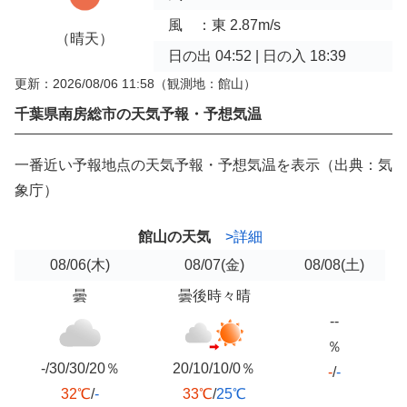
風 ：東 2.87m/s
（晴天）
日の出 04:52 | 日の入 18:39
更新：2026/08/06 11:58
（観測地：館山）
千葉県南房総市の天気予報・予想気温
一番近い予報地点の天気予報・予想気温を表示（出典：気
象庁）
館山の天気
>詳細
08/06
(木)
08/07
(金)
08/08
(土)
曇
曇後時々晴
--
％
-/30/30/20％
20/10/10/0％
-
/
-
32℃
/
-
33℃
/
25℃