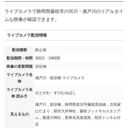
ライブカメラで静岡県藤枝市の河川・瀬戸川のリアルタイ
ムな映像が確認できます。
ライブカメラ配信情報
配信種類
静止画
配信期間・時間
365日・24時間
映像の更新間隔
10分毎
ライブカメラ名
瀬戸川・助宗橋 ライブカメラ
称
ライブカメラ名
せとがわ・すけむねばし
称 読み方
瀬戸川，助宗橋，静岡県道32号藤枝黒俣線，古民家
ひだまり，助宗大井神社，藤枝フットサルスタジア
見えるもの
ム，船渡川神社，新東名高速道路，助宗トンネル付
近