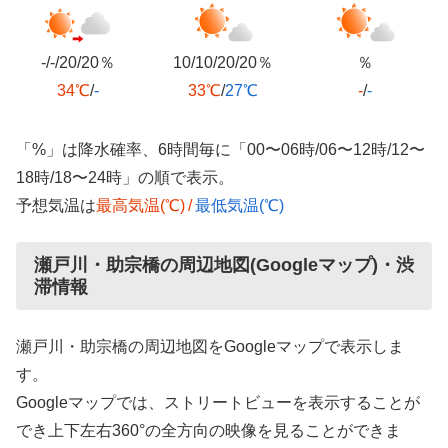
-/-/20/20％
10/10/20/20％
％
34℃
/
-
33℃
/
27℃
-
/
-
「%」は降水確率、6時間毎に「00〜06時/06〜12時/12〜
18時/18〜24時」の順で表示。
予想気温は
最高気温(℃)
/
最低気温(℃)
瀬戸川・助宗橋の周辺地図(Googleマップ)・渋
滞情報
瀬戸川・助宗橋の周辺地図をGoogleマップで表示しま
す。
Googleマップでは、ストリートビューを表示することが
でき上下左右360°の全方向の映像を見ることができま