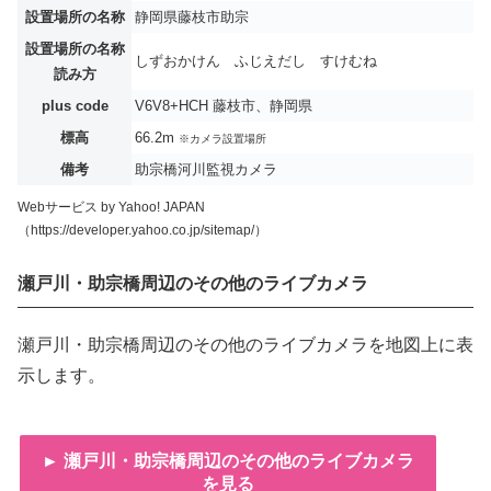
設置場所の名称
静岡県藤枝市助宗
設置場所の名称
しずおかけん ふじえだし すけむね
読み方
plus code
V6V8+HCH 藤枝市、静岡県
標高
66.2m
※カメラ設置場所
備考
助宗橋河川監視カメラ
Webサービス by Yahoo! JAPAN
（https://developer.yahoo.co.jp/sitemap/）
瀬戸川・助宗橋周辺のその他のライブカメラ
瀬戸川・助宗橋周辺のその他のライブカメラを地図上に表
示します。
► 瀬戸川・助宗橋周辺のその他のライブカメラ
を見る