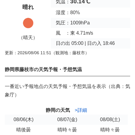
30.14℃
気温：
晴れ
湿度：80%
気圧：1009hPa
風 ：東 4.71m/s
（晴天）
日の出 05:00 | 日の入 18:46
更新：2026/08/06 11:51
（観測地：藤枝市）
静岡県藤枝市の天気予報・予想気温
一番近い予報地点の天気予報・予想気温を表示（出典：気
象庁）
静岡の天気
>詳細
08/06
(木)
08/07
(金)
08/08
(土)
晴後曇
晴時々曇
晴時々曇