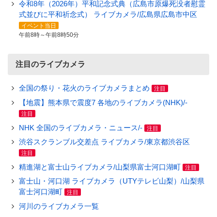
令和8年（2026年）平和記念式典（広島市原爆死没者慰霊
式並びに平和祈念式） ライブカメラ/広島県広島市中区
イベント当日
午前8時～午前8時50分
注目のライブカメラ
全国の祭り・花火のライブカメラまとめ
注目
【地震】熊本県で震度7 各地のライブカメラ(NHK)/-
注目
NHK 全国のライブカメラ・ニュース/-
注目
渋谷スクランブル交差点 ライブカメラ/東京都渋谷区
注目
精進湖と富士山ライブカメラ/山梨県富士河口湖町
注目
富士山・河口湖 ライブカメラ（UTYテレビ山梨）/山梨県
富士河口湖町
注目
河川のライブカメラ一覧