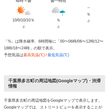
晴時々曇
曇一時雨
--
％
10/0/10/10％
％
-
/
-
-
/
-
-
/
-
「%」は降水確率、6時間毎に「00〜06時/06〜12時/12〜
18時/18〜24時」の順で表示。
予想気温は
最高気温(℃)
/
最低気温(℃)
千葉県多古町の周辺地図(Googleマップ)・渋滞
情報
千葉県多古町の周辺地図をGoogleマップで表示します。
Googleマップでは、ストリートビューを表示することが