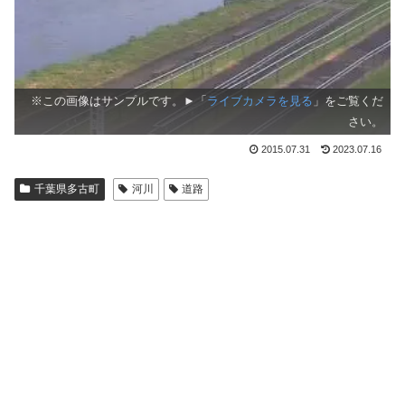
※この画像はサンプルです。►「
ライブカメラを見る
」をご覧くだ
さい。
2015.07.31
2023.07.16
千葉県多古町
河川
道路