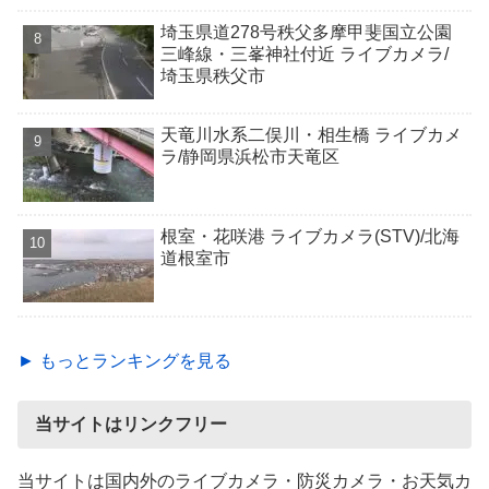
埼玉県道278号秩父多摩甲斐国立公園
三峰線・三峯神社付近 ライブカメラ/
埼玉県秩父市
天竜川水系二俣川・相生橋 ライブカメ
ラ/静岡県浜松市天竜区
根室・花咲港 ライブカメラ(STV)/北海
道根室市
► もっとランキングを見る
当サイトはリンクフリー
当サイトは国内外のライブカメラ・防災カメラ・お天気カ