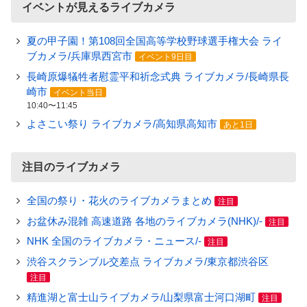
イベントが見えるライブカメラ
夏の甲子園！第108回全国高等学校野球選手権大会 ライ
ブカメラ/兵庫県西宮市
イベント9日目
長崎原爆犠牲者慰霊平和祈念式典 ライブカメラ/長崎県長
崎市
イベント当日
10:40〜11:45
よさこい祭り ライブカメラ/高知県高知市
あと1日
注目のライブカメラ
全国の祭り・花火のライブカメラまとめ
注目
お盆休み混雑 高速道路 各地のライブカメラ(NHK)/-
注目
NHK 全国のライブカメラ・ニュース/-
注目
渋谷スクランブル交差点 ライブカメラ/東京都渋谷区
注目
精進湖と富士山ライブカメラ/山梨県富士河口湖町
注目