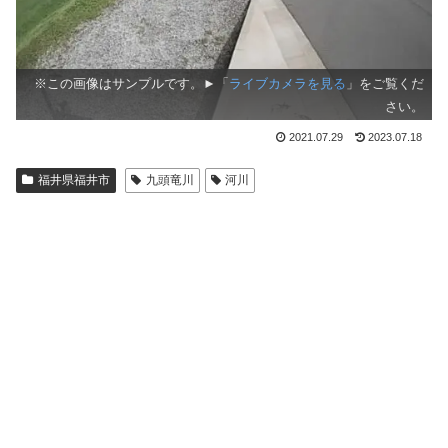
※この画像はサンプルです。►「
ライブカメラを見る
」をご覧くだ
さい。
2021.07.29
2023.07.18
福井県福井市
九頭竜川
河川