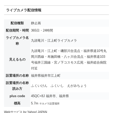
ライブカメラ配信情報
配信種類
静止画
配信期間・時間
365日・24時間
ライブカメラ名
九頭竜川・江上町ライブカメラ
称
九頭竜川・江上町・磯部川合流点・福井県道10号丸
岡川西線・布施田橋・八ヶ川合流点・福井県道103
見えるもの
号福井三国線・宮ノ下コスモス広苑・福井総合病院
付近
設置場所の名称
福井県福井市江上町
設置場所の名称
ふくいけん ふくいし えがみちょう
読み方
plus code
45QC+8J 福井市、福井県
標高
5.7m
※カメラ設置場所
Webサービス by Yahoo! JAPAN