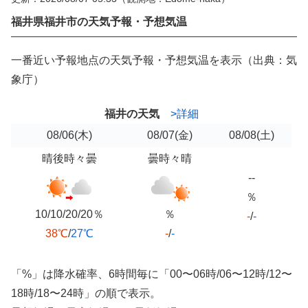
福井県福井市の天気予報・予想気温
一番近い予報地点の天気予報・予想気温を表示（出典：気
象庁）
福井の天気
>詳細
08/06
(木)
08/07
(金)
08/08
(土)
晴後時々曇
曇時々晴
--
％
10/10/20/20％
％
-
/
-
38℃
/
27℃
-
/
-
「%」は降水確率、6時間毎に「00〜06時/06〜12時/12〜
18時/18〜24時」の順で表示。