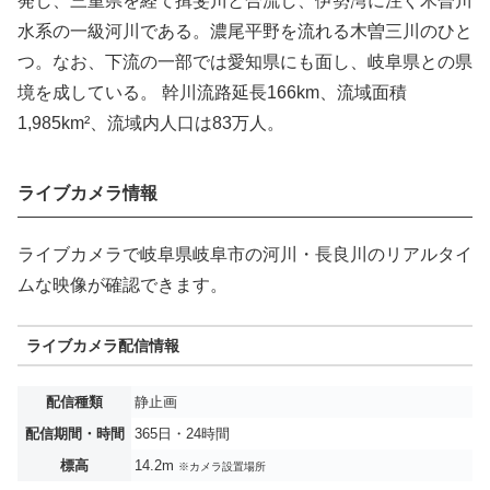
発し、三重県を経て揖斐川と合流し、伊勢湾に注ぐ木曽川
水系の一級河川である。濃尾平野を流れる木曽三川のひと
つ。なお、下流の一部では愛知県にも面し、岐阜県との県
境を成している。 幹川流路延長166km、流域面積
1,985km²、流域内人口は83万人。
ライブカメラ情報
ライブカメラで岐阜県岐阜市の河川・長良川のリアルタイ
ムな映像が確認できます。
ライブカメラ配信情報
配信種類
静止画
配信期間・時間
365日・24時間
標高
14.2m
※カメラ設置場所