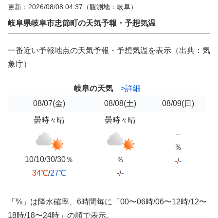
更新：2026/08/08 04:37
（観測地：岐阜）
岐阜県岐阜市忠節町の天気予報・予想気温
一番近い予報地点の天気予報・予想気温を表示（出典：気
象庁）
岐阜の天気
>詳細
08/07
(金)
08/08
(土)
08/09
(日)
曇時々晴
曇時々晴
--
％
10/10/30/30％
％
-
/
-
34℃
/
27℃
-
/
-
「%」は降水確率、6時間毎に「00〜06時/06〜12時/12〜
18時/18〜24時」の順で表示。