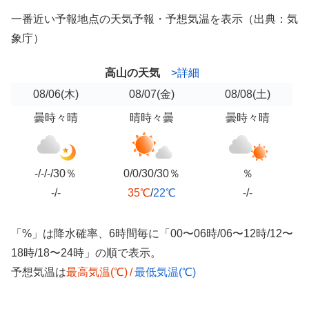
一番近い予報地点の天気予報・予想気温を表示（出典：気
象庁）
高山の天気
>詳細
08/06
(木)
08/07
(金)
08/08
(土)
曇時々晴
晴時々曇
曇時々晴
-/-/-/30％
0/0/30/30％
％
-
/
-
35℃
/
22℃
-
/
-
「%」は降水確率、6時間毎に「00〜06時/06〜12時/12〜
18時/18〜24時」の順で表示。
予想気温は
最高気温(℃)
/
最低気温(℃)