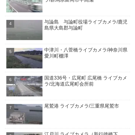
与論島 与論町役場ライブカメラ/鹿児
島県大島郡与論町
中津川・八菅橋ライブカメラ/神奈川県
愛川町棚澤
国道336号・広尾町 広尾橋 ライブカメ
ラ/北海道広尾町会所前
尾鷲港 ライブカメラ/三重県尾鷲市
江戸川 ライブカメラ（新行徳橋下