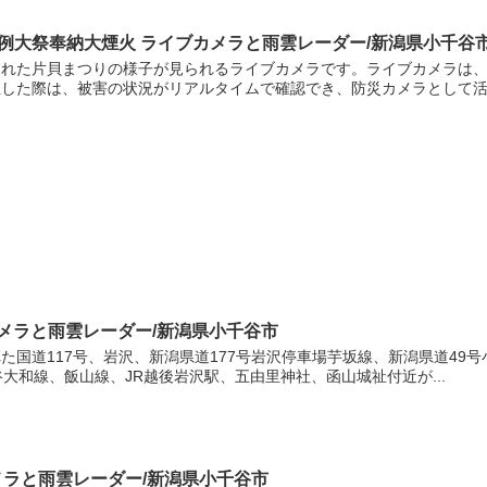
例大祭奉納大煙火 ライブカメラと雨雲レーダー/新潟県小千谷
された片貝まつりの様子が見られるライブカメラです。ライブカメラは
した際は、被害の状況がリアルタイムで確認でき、防災カメラとして活用
カメラと雨雲レーダー/新潟県小千谷市
た国道117号、岩沢、新潟県道177号岩沢停車場芋坂線、新潟県道49
大和線、飯山線、JR越後岩沢駅、五由里神社、函山城祉付近が...
メラと雨雲レーダー/新潟県小千谷市