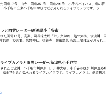
た国道17号、山寺、国道351号、国道291号、小千谷バイパス、道の駅
、小千谷市立東小千谷中学校付近が見られるライブカメラです。ラ...
メラと雨雲レーダー/新潟県小千谷市
れた国道17号、高梨、司馬遼太郎「峠」文学碑、越の大橋、信濃川、国
片貝線、妙見堰、熊野神社、徳善寺、越後製菓 高梨工場付近が見られ...
 ライブカメラと雨雲レーダー/新潟県小千谷市
された信濃川、小千谷市川井新田、川井大橋、小千谷市役所 川井連絡
殿、蔵王堂付近が見られるライブカメラです。ライブカメラは、信濃川河川事
る