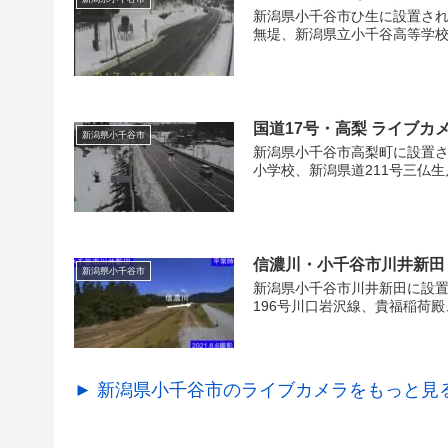
新潟県小千谷市ひ生に設置され
無堤、新潟県立小千谷高等学校
国道17号・高梨 ライブカ
新潟県小千谷市
新潟県小千谷市高梨町に設置さ
小学校、新潟県道211号三仏生
信濃川・小千谷市川井新田
新潟県小千谷市
新潟県小千谷市川井新田に設置
196号川口岩沢線、貴福稲荷
► 新潟県小千谷市のライブカメラをもっと見