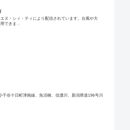
市
、エヌ・シィ・ティにより配信されています。台風や大
できま...
号小千谷十日町津南線、魚沼橋、信濃川、新潟県道196号川