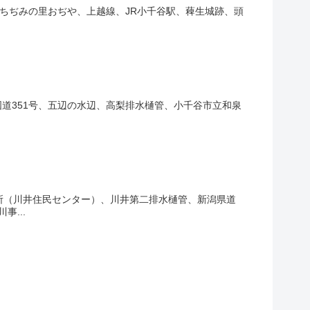
 ちぢみの里おぢや、上越線、JR小千谷駅、薭生城跡、頭
道351号、五辺の水辺、高梨排水樋管、小千谷市立和泉
所（川井住民センター）、川井第二排水樋管、新潟県道
...