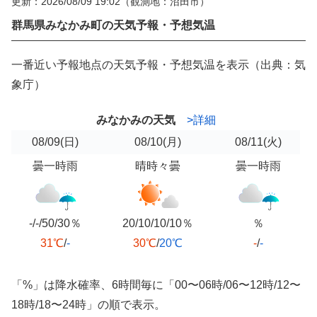
更新：2026/08/09 19:02
（観測地：沼田市）
群馬県みなかみ町の天気予報・予想気温
一番近い予報地点の天気予報・予想気温を表示（出典：気
象庁）
みなかみの天気
>詳細
08/09
(日)
08/10
(月)
08/11
(火)
曇一時雨
晴時々曇
曇一時雨
-/-/50/30％
20/10/10/10％
％
31℃
/
-
30℃
/
20℃
-
/
-
「%」は降水確率、6時間毎に「00〜06時/06〜12時/12〜
18時/18〜24時」の順で表示。