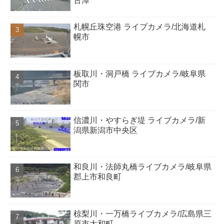
古潭
札幌丘珠空港 ライブカメラ/北海道札
幌市
板取川・洞戸橋 ライブカメラ/岐阜県
関市
信濃川・やすらぎ堤 ライブカメラ/新
潟県新潟市中央区
和良川・法師丸橋ライブカメラ/岐阜県
郡上市和良町
椋梨川・一万橋ライブカメラ/広島県三
原市大和町