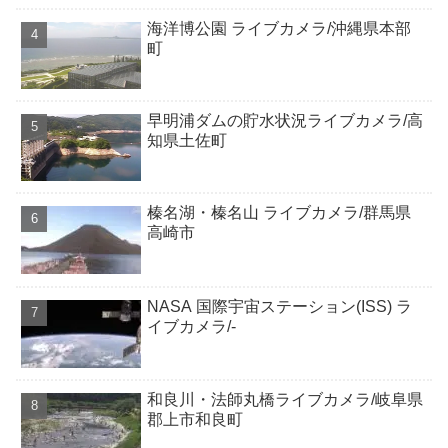
海洋博公園 ライブカメラ/沖縄県本部
町
早明浦ダムの貯水状況ライブカメラ/高
知県土佐町
榛名湖・榛名山 ライブカメラ/群馬県
高崎市
NASA 国際宇宙ステーション(ISS) ラ
イブカメラ/-
和良川・法師丸橋ライブカメラ/岐阜県
郡上市和良町