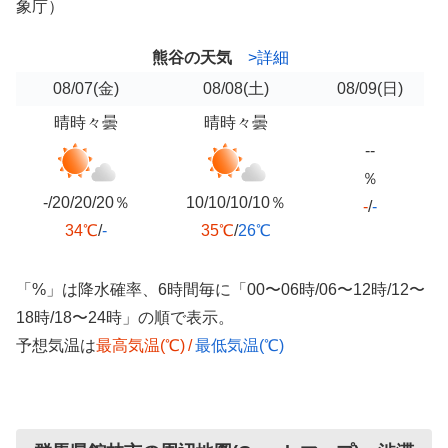
象庁）
熊谷の天気
>詳細
08/07
(金)
08/08
(土)
08/09
(日)
晴時々曇
晴時々曇
--
％
-/20/20/20％
10/10/10/10％
-
/
-
34℃
/
-
35℃
/
26℃
「%」は降水確率、6時間毎に「00〜06時/06〜12時/12〜
18時/18〜24時」の順で表示。
予想気温は
最高気温(℃)
/
最低気温(℃)