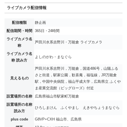
ライブカメラ配信情報
配信種類
静止画
配信期間・時間
365日・24時間
ライブカメラ名
芦田川水系吉野川・万能倉 ライブカメラ
称
ライブカメラ名
よしのがわ・まなぐら
称 読み方
芦田川水系吉野川，万能倉，国道486号，山陽ふる
さと街道，駅家公園，歓喜庵，福塩線，JR万能倉
見えるもの
駅，中国中央病院，福山平成大学，広島県立 ふくや
ま産業交流館（ビッグローズ）付近
設置場所の名称
広島県福山市駅家町万能倉
設置場所の名称
ひろしまけん ふくやまし えきやちょうまなぐら
読み方
plus code
G8VP+CXH 福山市、広島県