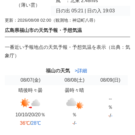
風 ：北東 2.48m/s
（薄い雲）
日の出 05:21 | 日の入 19:03
更新：2026/08/08 02:00
（観測地：神辺町八尋）
広島県福山市の天気予報・予想気温
一番近い予報地点の天気予報・予想気温を表示（出典：気
象庁）
福山の天気
>詳細
08/07
(金)
08/08
(土)
08/09
(日)
晴後時々曇
曇時々晴
--
％
10/10/20/20％
％
-
/
-
36℃
/
28℃
-
/
-