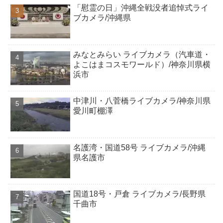
「慰霊の日」沖縄全戦没者追悼式ライ
ブカメラ/沖縄県
みなとみらい ライブカメラ（汽車道・
よこはまコスモワールド）/神奈川県横
浜市
中津川・八菅橋ライブカメラ/神奈川県
愛川町棚澤
名護湾・国道58号 ライブカメラ/沖縄
県名護市
国道18号・戸倉 ライブカメラ/長野県
千曲市