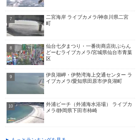
二宮海岸 ライブカメラ/神奈川県二宮
町
仙台七夕まつり・一番街商店街ぶらん
どーむライブカメラ/宮城県仙台市青葉
区
伊良湖岬・伊勢湾海上交通センター ラ
イブカメラ/愛知県田原市伊良湖町
外浦ビーチ（外浦海水浴場） ライブカ
メラ/静岡県下田市柿崎
► もっとランキングを見る