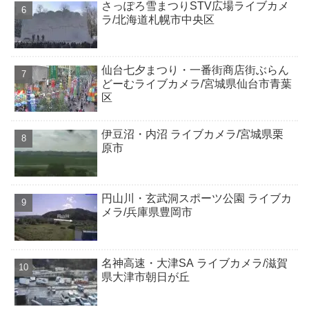
さっぽろ雪まつりSTV広場ライブカメ
ラ/北海道札幌市中央区
仙台七夕まつり・一番街商店街ぶらん
どーむライブカメラ/宮城県仙台市青葉
区
伊豆沼・内沼 ライブカメラ/宮城県栗
原市
円山川・玄武洞スポーツ公園 ライブカ
メラ/兵庫県豊岡市
名神高速・大津SA ライブカメラ/滋賀
県大津市朝日が丘