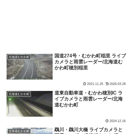
国道274号・むかわ町稲里 ライブ
北海道むかわ町
カメラと雨雲レーダー/北海道む
かわ町穂別稲里
2021.11.25
2026.03.28
道東自動車道・むかわ穂別IC ラ
北海道むかわ町
イブカメラと雨雲レーダー/北海
道むかわ町
2024.12.16
鵡川・鵡川大橋 ライブカメラと
北海道むかわ町