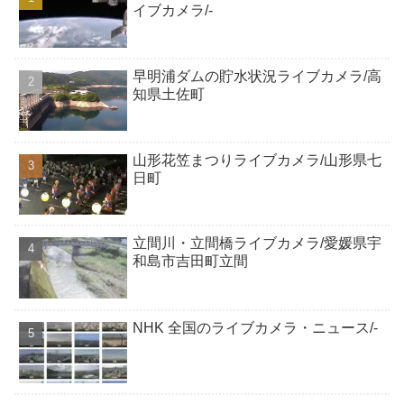
イブカメラ/-
早明浦ダムの貯水状況ライブカメラ/高
知県土佐町
山形花笠まつりライブカメラ/山形県七
日町
立間川・立間橋ライブカメラ/愛媛県宇
和島市吉田町立間
NHK 全国のライブカメラ・ニュース/-