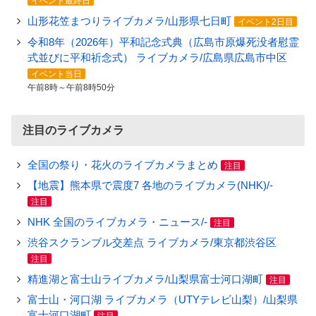
イベント最終日
山形花笠まつりライブカメラ/山形県七日町
イベント2日目
令和8年（2026年）平和記念式典（広島市原爆死没者慰霊
式並びに平和祈念式） ライブカメラ/広島県広島市中区
イベント当日
午前8時～午前8時50分
注目のライブカメラ
全国の祭り・花火のライブカメラまとめ
注目
【地震】熊本県で震度7 各地のライブカメラ(NHK)/-
注目
NHK 全国のライブカメラ・ニュース/-
注目
渋谷スクランブル交差点 ライブカメラ/東京都渋谷区
注目
精進湖と富士山ライブカメラ/山梨県富士河口湖町
注目
富士山・河口湖 ライブカメラ（UTYテレビ山梨）/山梨県
富士河口湖町