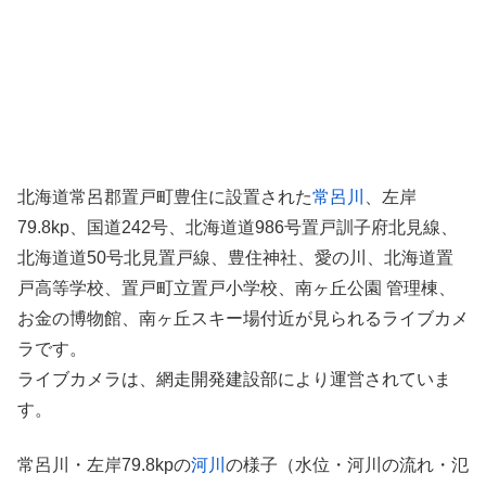
北海道常呂郡置戸町豊住に設置された
常呂川
、左岸
79.8kp、国道242号、北海道道986号置戸訓子府北見線、
北海道道50号北見置戸線、豊住神社、愛の川、北海道置
戸高等学校、置戸町立置戸小学校、南ヶ丘公園 管理棟、
お金の博物館、南ヶ丘スキー場付近が見られるライブカメ
ラです。
ライブカメラは、網走開発建設部により運営されていま
す。
常呂川・左岸79.8kpの
河川
の様子（水位・河川の流れ・氾