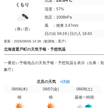
28.84℃
気温：
くもり
湿度：57%
気圧：1008hPa
風 ：南東 3.47m/s
（厚い雲）
日の出 04:19 | 日の入 18:43
更新：2026/08/06 14:38
（観測地：置戸）
北海道置戸町の天気予報・予想気温
一番近い予報地点の天気予報・予想気温を表示（出典：気
象庁）
北見の天気
>詳細
08/06
(木)
08/07
(金)
08/08
(土)
晴
晴
曇後一時雨