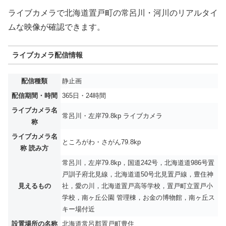
ライブカメラで北海道置戸町の常呂川・河川のリアルタイ
ムな映像が確認できます。
ライブカメラ配信情報
配信種類
静止画
配信期間・時間
365日・24時間
ライブカメラ名
常呂川・左岸79.8kp ライブカメラ
称
ライブカメラ名
ところがわ・さがん79.8kp
称 読み方
常呂川，左岸79.8kp，国道242号，北海道道986号置
戸訓子府北見線，北海道道50号北見置戸線，豊住神
見えるもの
社，愛の川，北海道置戸高等学校，置戸町立置戸小
学校，南ヶ丘公園 管理棟，お金の博物館，南ヶ丘ス
キー場付近
設置場所の名称
北海道常呂郡置戸町豊住