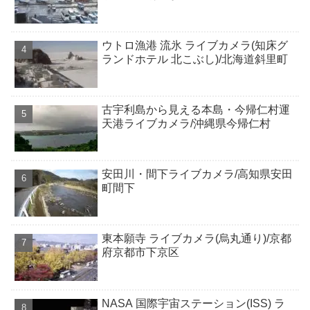
ウトロ漁港 流氷 ライブカメラ(知床グ
ランドホテル 北こぶし)/北海道斜里町
古宇利島から見える本島・今帰仁村運
天港ライブカメラ/沖縄県今帰仁村
安田川・間下ライブカメラ/高知県安田
町間下
東本願寺 ライブカメラ(烏丸通り)/京都
府京都市下京区
NASA 国際宇宙ステーション(ISS) ラ