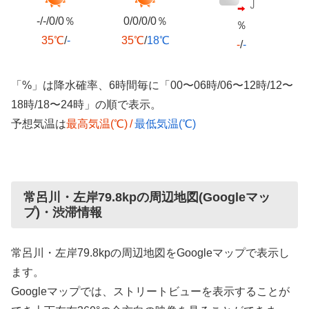
-/-/0/0％
0/0/0/0％
％
35℃
/
-
35℃
/
18℃
-
/
-
「%」は降水確率、6時間毎に「00〜06時/06〜12時/12〜
18時/18〜24時」の順で表示。
予想気温は
最高気温(℃)
/
最低気温(℃)
常呂川・左岸79.8kpの周辺地図(Googleマッ
プ)・渋滞情報
常呂川・左岸79.8kpの周辺地図をGoogleマップで表示し
ます。
Googleマップでは、ストリートビューを表示することが