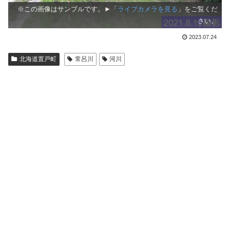
※この画像はサンプルです。►「
ライブカメラを見る
」をご覧くだ
さい。
2023.07.24
北海道置戸町
常呂川
河川