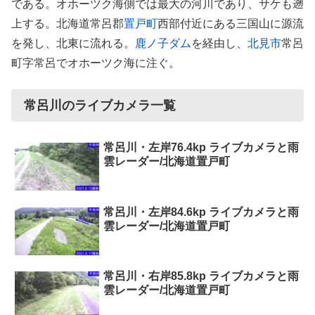
である。オホーツク海側では最大の河川であり、サケも遡
上する。北海道常呂郡
置戸町
西部付近にある三国山に源流
を発し、北東に流れる。
鹿ノ子ダム
を経由し、
北見市
常呂
町字常呂でオホーツク海に注ぐ。
常呂川のライブカメラ一覧
常呂川・左岸76.4kp ライブカメラと雨
雲レーダー/北海道置戸町
常呂川・左岸84.6kp ライブカメラと雨
雲レーダー/北海道置戸町
常呂川・右岸85.8kp ライブカメラと雨
雲レーダー/北海道置戸町