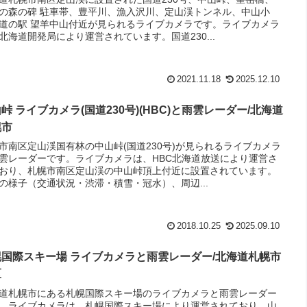
の森の碑 駐車帯、豊平川、漁入沢川、定山渓トンネル、中山小
道の駅 望羊中山付近が見られるライブカメラです。ライブカメラ
北海道開発局により運営されています。国道230...
2021.11.18
2025.12.10
峠 ライブカメラ(国道230号)(HBC)と雨雲レーダー/北海道
幌市
市南区定山渓国有林の中山峠(国道230号)が見られるライブカメラ
雲レーダーです。ライブカメラは、HBC北海道放送により運営さ
おり、札幌市南区定山渓の中山峠頂上付近に設置されています。
の様子（交通状況・渋滞・積雪・冠水）、周辺...
2018.10.25
2025.09.10
幌国際スキー場 ライブカメラと雨雲レーダー/北海道札幌市
区
道札幌市にある札幌国際スキー場のライブカメラと雨雲レーダー
。ライブカメラは、札幌国際スキー場により運営されており、山