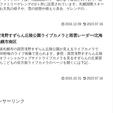
ファミリーゲレンデの2ヶ所に設置されています。札幌国際スキー
お天気の様子や、雪の状態や積もり具合、ゲレンデの...
2016.12.09
2023.07.16
営滝野すずらん丘陵公園ライブカメラと雨雲レーダー/北海
札幌市南区
道札幌市の国営滝野すずらん丘陵公園が見えるライブカメラで
30秒毎のライブ画像で見られます。参照：国営滝野すずらん丘陵
オフィシャルウェブサイトライブカメラを見るすずらんの丘展望
らこどもの谷方面ライブカメラのページを開くには下記...
2015.10.31
2023.07.16
ンサーリンク