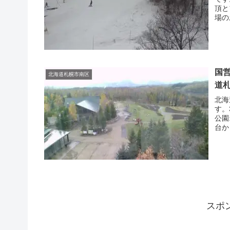
頂と
場の
国
北海道札幌市南区
道
北海
す。
公園
台か
スポ