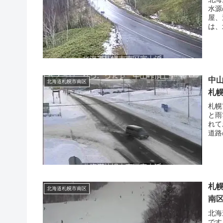
水源
屋、
は、
中山
北海道札幌市南区
札
札幌
と雨
れて
道路
札
北海道札幌市南区
南
北海
です