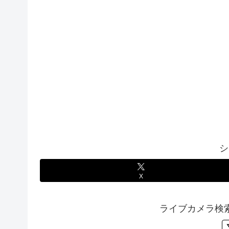
シ
X
ライブカメラ検