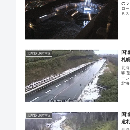
のラ
ロー
５３
国道
北海道札幌市南区
札
北海
駅 
ーシ
北海
国道
北海道札幌市南区
道
北海