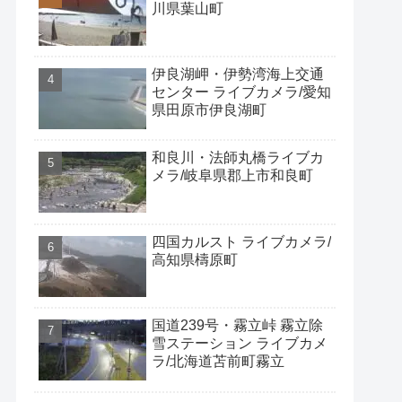
川県葉山町
伊良湖岬・伊勢湾海上交通
センター ライブカメラ/愛知
県田原市伊良湖町
和良川・法師丸橋ライブカ
メラ/岐阜県郡上市和良町
四国カルスト ライブカメラ/
高知県檮原町
国道239号・霧立峠 霧立除
雪ステーション ライブカメ
ラ/北海道苫前町霧立