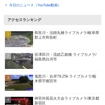
今日のニュース（YouTube動画）
アクセスランキング
和良川・法師丸橋ライブカメラ/岐阜県
郡上市和良町
谷津田川・流総乙姫橋 ライブカメラ/
福島県白河市
鬼怒川・右岸79.25k ライブカメラ/栃
木県宇都宮市
神宮外苑花火大会ライブカメラ/東京都
新宿区