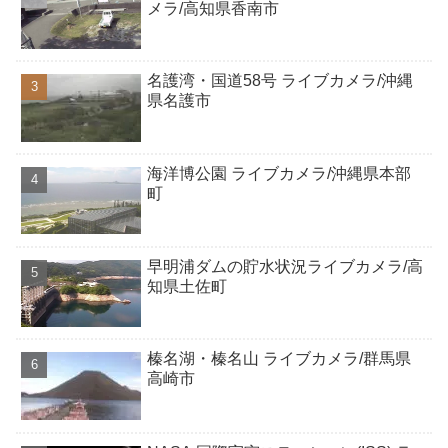
メラ/高知県香南市
名護湾・国道58号 ライブカメラ/沖縄
県名護市
海洋博公園 ライブカメラ/沖縄県本部
町
早明浦ダムの貯水状況ライブカメラ/高
知県土佐町
榛名湖・榛名山 ライブカメラ/群馬県
高崎市