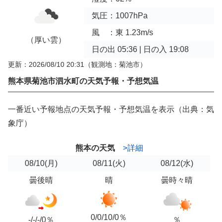
気圧：1007hPa
風 ：東 1.23m/s
（厚い雲）
日の出 05:36 | 日の入 19:08
更新：2026/08/10 20:31
（観測地：菊池市）
熊本県菊池市泗水町の天気予報・予想気温
一番近い予報地点の天気予報・予想気温を表示（出典：気
象庁）
熊本の天気
>詳細
08/10
(月)
08/11
(火)
08/12
(水)
曇後晴
晴
曇時々晴
0/0/10/0％
-/-/-/0％
％