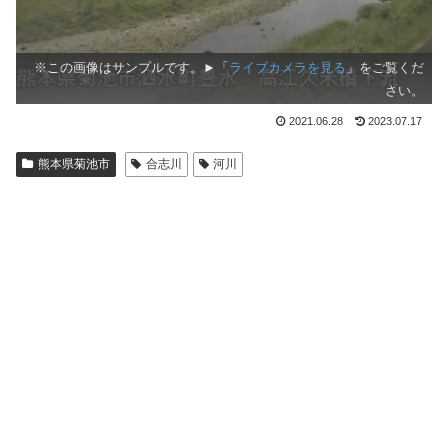
※この画像はサンプルです。►「
ライブカメラを見る
」をご覧くだ
さい。
2021.06.28
2023.07.17
熊本県菊池市
合志川
河川