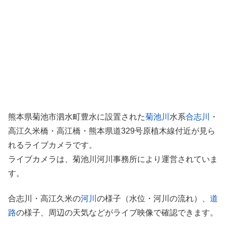
熊本県菊池市泗水町豊水に設置された
菊池川
水系
合志川
・
高江久米橋・高江橋・熊本県道329号原植木線付近が見ら
れるライブカメラです。
ライブカメラは、菊池川河川事務所により運営されていま
す。
合志川・高江久米の
河川
の様子（水位・河川の流れ）、
道
路
の様子、周辺の天気などがライブ映像で確認できます。