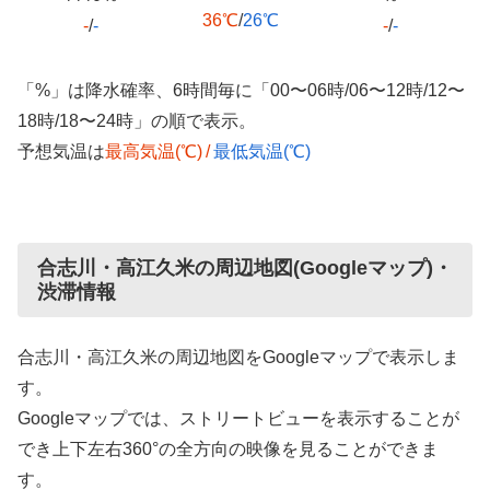
36℃
/
26℃
-
/
-
-
/
-
「%」は降水確率、6時間毎に「00〜06時/06〜12時/12〜
18時/18〜24時」の順で表示。
予想気温は
最高気温(℃)
/
最低気温(℃)
合志川・高江久米の周辺地図(Googleマップ)・
渋滞情報
合志川・高江久米の周辺地図をGoogleマップで表示しま
す。
Googleマップでは、ストリートビューを表示することが
でき上下左右360°の全方向の映像を見ることができま
す。