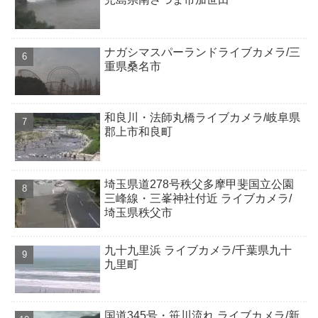
ナガシマスパーランドライブカメラ/三
重県桑名市
和良川・法師丸橋ライブカメラ/岐阜県
郡上市和良町
埼玉県道278号秩父多摩甲斐国立公園
三峰線・三峯神社付近 ライブカメラ/
埼玉県秩父市
九十九里浜 ライブカメラ/千葉県九十
九里町
国道345号・笹川流れ ライブカメラ/新