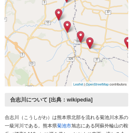
Leaflet
|
OpenStreetMap
contributors
合志川について [出典：wikipedia]
合志川（こうしがわ）は熊本県北部を流れる菊池川水系の
一級河川である。熊本県
菊池市
旭志にある阿蘇外輪山の鞍