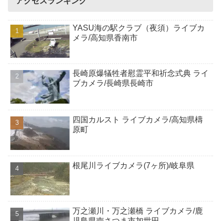
アクセスランキング
YASU海の駅クラブ（夜須）ライブカ
メラ/高知県香南市
長崎原爆犠牲者慰霊平和祈念式典 ライ
ブカメラ/長崎県長崎市
四国カルスト ライブカメラ/高知県檮
原町
根尾川ライブカメラ(7ヶ所)/岐阜県
万之瀬川・万之瀬橋 ライブカメラ/鹿
児島県南さつま市加世田