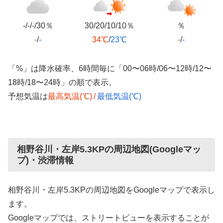
-/-/-/30％
30/20/10/10％
％
-
/
-
34℃
/
23℃
-
/
-
「%」は降水確率、6時間毎に「00〜06時/06〜12時/12〜
18時/18〜24時」の順で表示。
予想気温は
最高気温(℃)
/
最低気温(℃)
相野谷川・左岸5.3KPの周辺地図(Googleマッ
プ)・渋滞情報
相野谷川・左岸5.3KPの周辺地図をGoogleマップで表示し
ます。
Googleマップでは、ストリートビューを表示することが