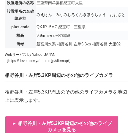
設置場所の名称
三重県南牟婁郡紀宝町大里
設置場所の名称
みえけん みなみむろぐんきほうちょう おおざと
読み方
plus code
QXJP+5MC 紀宝町、三重県
標高
9.9m
※カメラ設置場所
備考
新宮川水系 相野谷川 左岸5.3kp 相野谷橋 大里02
Webサービス by Yahoo! JAPAN
（https://developer.yahoo.co.jp/sitemap/）
相野谷川・左岸5.3KP周辺のその他のライブカメラ
相野谷川・左岸5.3KP周辺のその他のライブカメラを地図
上に表示します。
► 相野谷川・左岸5.3KP周辺のその他のライブ
カメラを見る