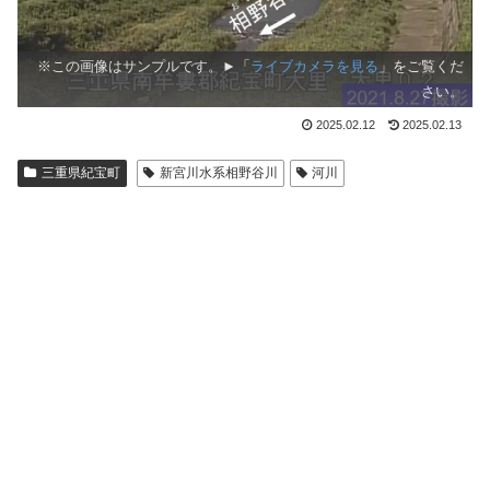
※この画像はサンプルです。►「
ライブカメラを見る
」をご覧くだ
さい。
2025.02.12
2025.02.13
三重県紀宝町
新宮川水系相野谷川
河川