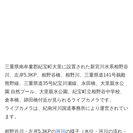
三重県南牟婁郡紀宝町大里に設置された新宮川水系相野谷
川、左岸5.3KP、相野谷橋、相野川、三重県道141号鵜殿
熊野線、三重県道35号紀宝川瀬線、永田橋、大里親水公
園 自然プール、大里親水公園、紀宝町立相野谷中学校、
倉本橋、跡田橋付近が見られるライブカメラです。
ライブカメラは、紀南河川国道事務所により運営されてい
ます。
相野谷川・左岸5.3KPの
河川
の様子（水位・河川の流れ・