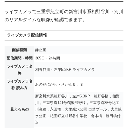
ライブカメラで三重県紀宝町の新宮川水系相野谷川・河川
のリアルタイムな映像が確認できます。
ライブカメラ配信情報
配信種類
静止画
配信期間・時間
365日・24時間
ライブカメラ名
相野谷川・左岸5.3KP ライブカメラ
称
ライブカメラ名
おのだにがわ・さがん５．３
称 読み方
新宮川水系相野谷川，左岸5.3KP，相野谷橋，相野
川，三重県道141号鵜殿熊野線，三重県道35号紀宝
見えるもの
川瀬線，永田橋，大里親水公園 自然プール，大里親
水公園，紀宝町立相野谷中学校，倉本橋，跡田橋付
近