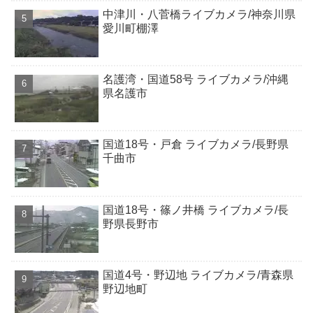
中津川・八菅橋ライブカメラ/神奈川県
愛川町棚澤
名護湾・国道58号 ライブカメラ/沖縄
県名護市
国道18号・戸倉 ライブカメラ/長野県
千曲市
国道18号・篠ノ井橋 ライブカメラ/長
野県長野市
国道4号・野辺地 ライブカメラ/青森県
野辺地町