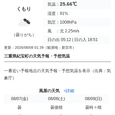
25.66℃
気温：
くもり
湿度：91%
気圧：1008hPa
風 ：北 2.25m/s
（曇りがち）
日の出 05:12 | 日の入 18:51
更新：2026/08/08 01:39
（観測地：新宮市）
三重県紀宝町の天気予報・予想気温
一番近い予報地点の天気予報・予想気温を表示（出典：気
象庁）
風屋の天気
>詳細
08/07
(金)
08/08
(土)
08/09
(日)
曇
曇後晴
曇時々晴