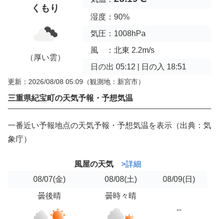
くもり
湿度：90%
気圧：1008hPa
風 ：北東 2.2m/s
（厚い雲）
日の出 05:12 | 日の入 18:51
更新：2026/08/08 05:09
（観測地：新宮市）
三重県紀宝町の天気予報・予想気温
一番近い予報地点の天気予報・予想気温を表示（出典：気
象庁）
風屋の天気
>詳細
08/07
(金)
08/08
(土)
08/09
(日)
曇後晴
曇時々晴
--