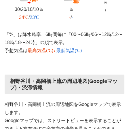
％
30/20/10/10％
％
-
/
-
34℃
/
23℃
-
/
-
「%」は降水確率、6時間毎に「00〜06時/06〜12時/12〜
18時/18〜24時」の順で表示。
予想気温は
最高気温(℃)
/
最低気温(℃)
相野谷川・高岡橋上流の周辺地図(Googleマッ
プ)・渋滞情報
相野谷川・高岡橋上流の周辺地図をGoogleマップで表示
します。
Googleマップでは、ストリートビューを表示することが
でき上下左右360°の全方向の映像を見ることができま