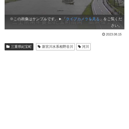
※この画像はサンプルです。►「
ライブカメラを見る
」をご覧くだ
さい。
2023.08.15
三重県紀宝町
新宮川水系相野谷川
河川