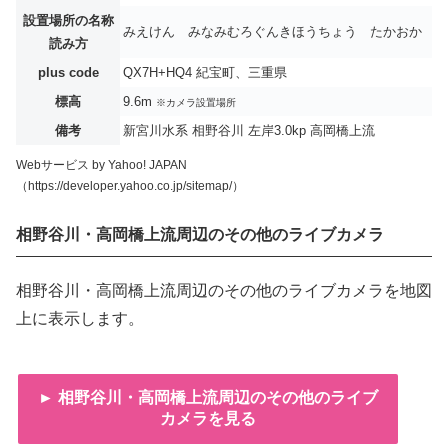
設置場所の名称
みえけん みなみむろぐんきほうちょう たかおか
読み方
plus code
QX7H+HQ4 紀宝町、三重県
標高
9.6m
※カメラ設置場所
備考
新宮川水系 相野谷川 左岸3.0kp 高岡橋上流
Webサービス by Yahoo! JAPAN
（https://developer.yahoo.co.jp/sitemap/）
相野谷川・高岡橋上流周辺のその他のライブカメラ
相野谷川・高岡橋上流周辺のその他のライブカメラを地図
上に表示します。
► 相野谷川・高岡橋上流周辺のその他のライブ
カメラを見る