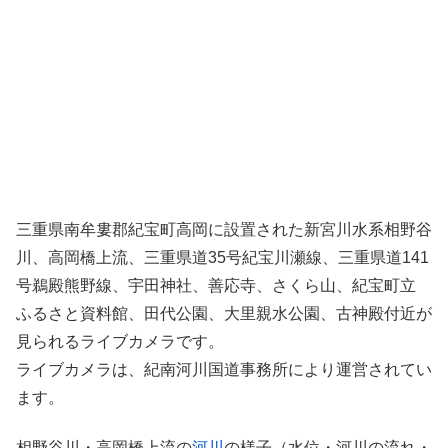
三重県南牟婁郡紀宝町高岡に設置された新宮川水系相野谷
川、高岡橋上流、三重県道35号紀宝川瀬線、三重県道141
号鵜殿熊野線、宇田神社、善応寺、さくら山、紀宝町立
ふるさと資料館、田代公園、大里親水公園、古神殿付近が
見られるライブカメラです。
ライブカメラは、紀南河川国道事務所により運営されてい
ます。
相野谷川・高岡橋上流の
河川
の様子（水位・河川の流れ・