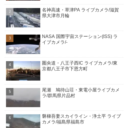
名神高速・草津PA ライブカメラ/滋賀
県大津市月輪
NASA 国際宇宙ステーション(ISS) ラ
イブカメラ/-
圏央道・八王子西IC ライブカメラ/東
京都八王子市下恩方町
尾瀬 鳩待山荘・東電小屋ライブカメ
ラ/群馬県片品村
磐梯吾妻スカイライン・浄土平 ライブ
カメラ/福島県福島市