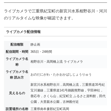
ライブカメラで三重県紀宝町の新宮川水系相野谷川・河川
のリアルタイムな映像が確認できます。
ライブカメラ配信情報
配信種類
静止画
配信期間・時間
365日・24時間
ライブカメラ名
相野谷川・高岡橋上流 ライブカメラ
称
ライブカメラ名
おのだにがわ・たかおかばしじょうりゅう
称 読み方
新宮川水系相野谷川，高岡橋上流，三重県道35号紀
宝川瀬線，三重県道141号鵜殿熊野線，宇田神社，
見えるもの
善応寺，さくら山，紀宝町立 ふるさと資料館，田代
公園，大里親水公園，古神殿付近
設置場所の名称
三重県南牟婁郡紀宝町高岡