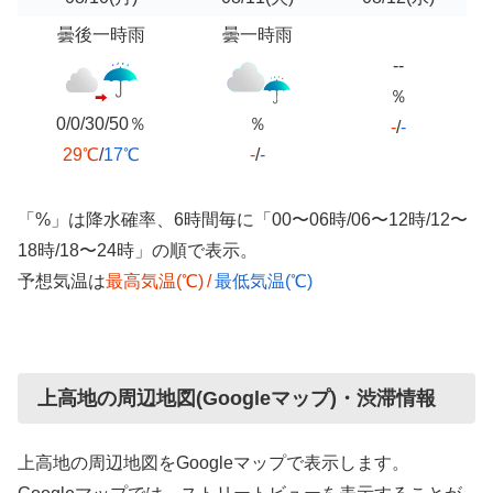
曇後一時雨
曇一時雨
--
％
0/0/30/50％
％
-
/
-
29℃
/
17℃
-
/
-
「%」は降水確率、6時間毎に「00〜06時/06〜12時/12〜
18時/18〜24時」の順で表示。
予想気温は
最高気温(℃)
/
最低気温(℃)
上高地の周辺地図(Googleマップ)・渋滞情報
上高地の周辺地図をGoogleマップで表示します。