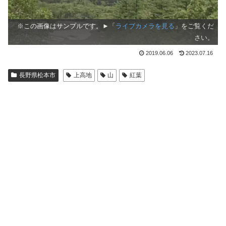
※この画像はサンプルです。►「
ライブカメラを見る
」をご覧くだ
さい。
2019.06.06
2023.07.16
長野県松本市
上高地
山
紅葉