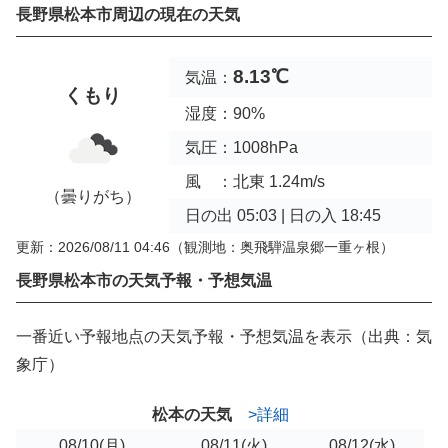
長野県松本市周辺の現在の天気
8.13℃
気温：
くもり
湿度：90%
気圧：1008hPa
風 ：北東 1.24m/s
（曇りがち）
日の出 05:03 | 日の入 18:45
更新：2026/08/11 04:46
（観測地：奥飛騨温泉郷一重ヶ根）
長野県松本市の天気予報・予想気温
一番近い予報地点の天気予報・予想気温を表示（出典：気
象庁）
松本の天気
>詳細
08/10
(月)
08/11
(火)
08/12
(水)