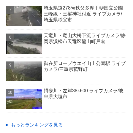
埼玉県道278号秩父多摩甲斐国立公園
三峰線・三峯神社付近 ライブカメラ/
埼玉県秩父市
天竜川・竜山大橋下流ライブカメラ/静
岡県浜松市天竜区龍山町戸倉
御在所ロープウエイ山上公園駅 ライブ
カメラ/三重県菰野町
揖斐川・左岸38k600 ライブカメラ/岐
阜県大垣市
► もっとランキングを見る