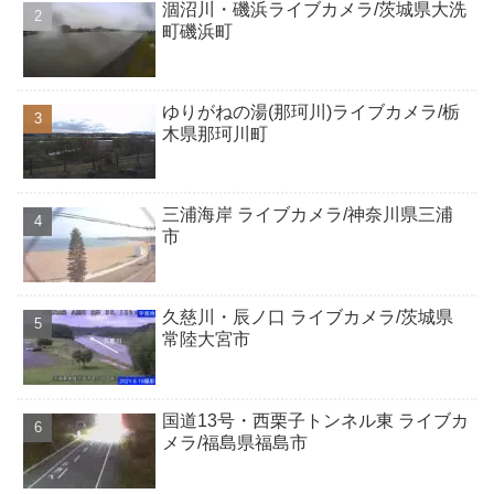
涸沼川・磯浜ライブカメラ/茨城県大洗
町磯浜町
ゆりがねの湯(那珂川)ライブカメラ/栃
木県那珂川町
三浦海岸 ライブカメラ/神奈川県三浦
市
久慈川・辰ノ口 ライブカメラ/茨城県
常陸大宮市
国道13号・西栗子トンネル東 ライブカ
メラ/福島県福島市