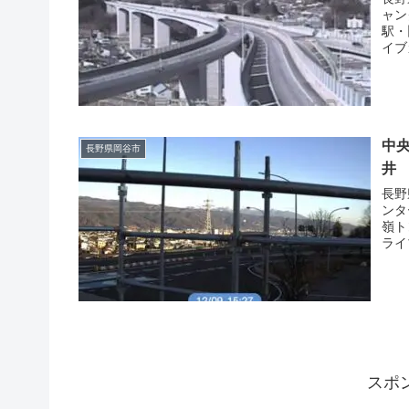
ャン
駅・
イブ
中央
長野県岡谷市
井
長野
ンタ
嶺ト
ライ
スポ