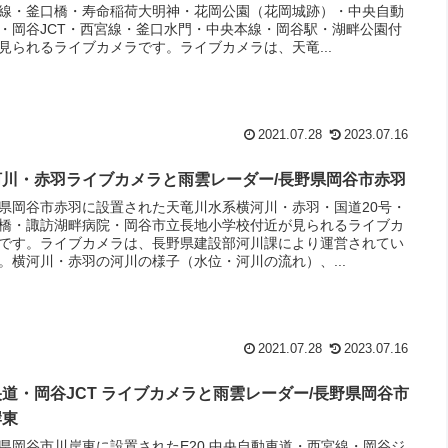
線・釜口橋・寿命稲荷大明神・花岡公園（花岡城跡）・中央自動
・岡谷JCT・西宮線・釜口水門・中央本線・岡谷駅・湖畔公園付
見られるライブカメラです。ライブカメラは、天竜...
2021.07.28
2023.07.16
河川・赤羽ライブカメラと雨雲レーダー/長野県岡谷市赤羽
県岡谷市赤羽に設置された天竜川水系横河川・赤羽・国道20号・
橋・諏訪湖畔病院・岡谷市立長地小学校付近が見られるライブカ
です。ライブカメラは、長野県建設部河川課により運営されてい
。横河川・赤羽の河川の様子（水位・河川の流れ）、...
2021.07.28
2023.07.16
道・岡谷JCT ライブカメラと雨雲レーダー/長野県岡谷市
岸東
県岡谷市川岸東に設置されたE20 中央自動車道・西宮線・岡谷ジ