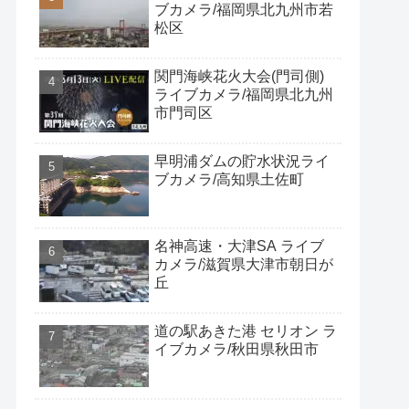
ブカメラ/福岡県北九州市若
松区
関門海峡花火大会(門司側)
ライブカメラ/福岡県北九州
市門司区
早明浦ダムの貯水状況ライ
ブカメラ/高知県土佐町
名神高速・大津SA ライブ
カメラ/滋賀県大津市朝日が
丘
道の駅あきた港 セリオン ラ
イブカメラ/秋田県秋田市