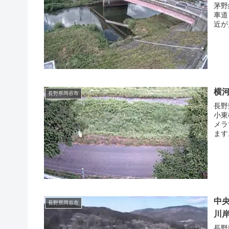
茅野
車道
近が
横
長野県岡谷市
長野
小東
メラ
ます
中央
長野県岡谷市
川
長野