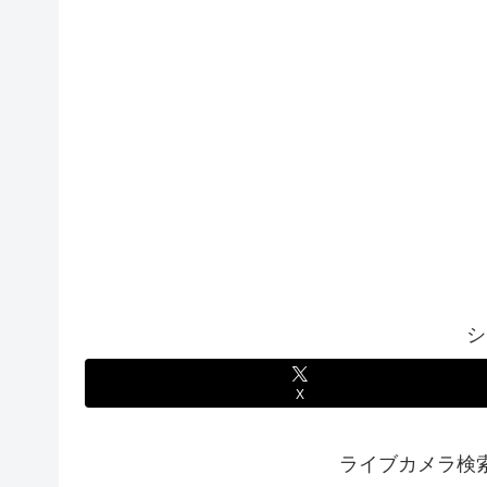
シ
X
ライブカメラ検