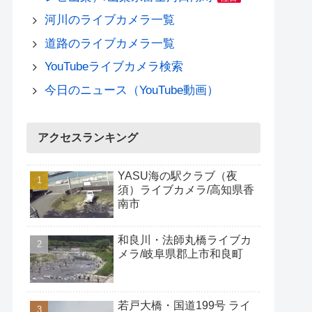
河川のライブカメラ一覧
道路のライブカメラ一覧
YouTubeライブカメラ検索
今日のニュース（YouTube動画）
アクセスランキング
YASU海の駅クラブ（夜
須）ライブカメラ/高知県香
南市
和良川・法師丸橋ライブカ
メラ/岐阜県郡上市和良町
若戸大橋・国道199号 ライ