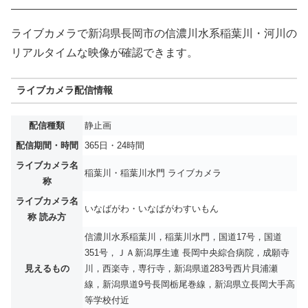
ライブカメラで新潟県長岡市の信濃川水系稲葉川・河川の
リアルタイムな映像が確認できます。
ライブカメラ配信情報
配信種類
静止画
配信期間・時間
365日・24時間
ライブカメラ名
稲葉川・稲葉川水門 ライブカメラ
称
ライブカメラ名
いなばがわ・いなばがわすいもん
称 読み方
信濃川水系稲葉川，稲葉川水門，国道17号，国道
351号，ＪＡ新潟厚生連 長岡中央綜合病院，成願寺
見えるもの
川，西楽寺，専行寺，新潟県道283号西片貝浦瀬
線，新潟県道9号長岡栃尾巻線，新潟県立長岡大手高
等学校付近