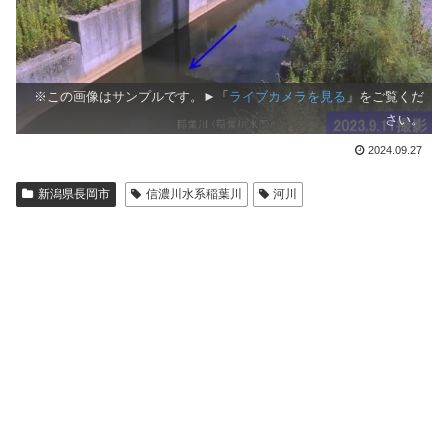
※この画像はサンプルです。►「
ライブカメラを見る
」をご覧くだ
さい。
2024.09.27
新潟県長岡市
信濃川水系稲葉川
河川