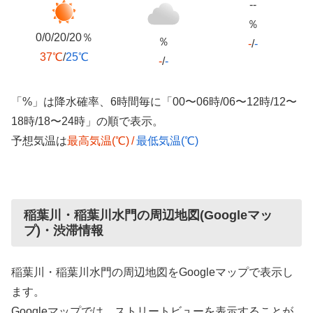
--
％
0/0/20/20％
％
-
/
-
37℃
/
25℃
-
/
-
「%」は降水確率、6時間毎に「00〜06時/06〜12時/12〜
18時/18〜24時」の順で表示。
予想気温は
最高気温(℃)
/
最低気温(℃)
稲葉川・稲葉川水門の周辺地図(Googleマッ
プ)・渋滞情報
稲葉川・稲葉川水門の周辺地図をGoogleマップで表示し
ます。
Googleマップでは、ストリートビューを表示することが