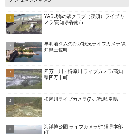
YASU海の駅クラブ（夜須）ライブカ
メラ/高知県香南市
早明浦ダムの貯水状況ライブカメラ/高
知県土佐町
四万十川・梼原川 ライブカメラ/高知
県四万十町
根尾川ライブカメラ(7ヶ所)/岐阜県
海洋博公園 ライブカメラ/沖縄県本部
町