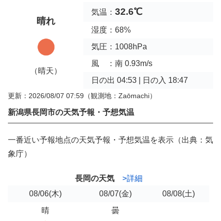
32.6℃
気温：
晴れ
湿度：68%
気圧：1008hPa
風 ：南 0.93m/s
（晴天）
日の出 04:53 | 日の入 18:47
更新：2026/08/07 07:59
（観測地：Zaōmachi）
新潟県長岡市の天気予報・予想気温
一番近い予報地点の天気予報・予想気温を表示（出典：気
象庁）
長岡の天気
>詳細
08/06
(木)
08/07
(金)
08/08
(土)
晴
曇