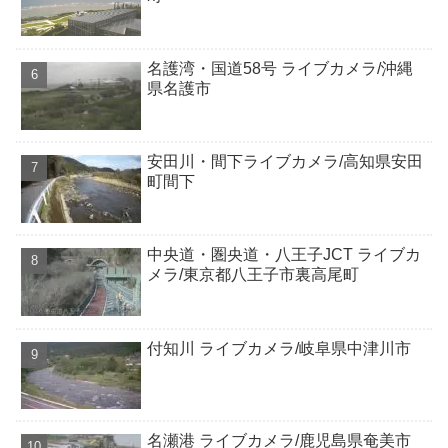
名護湾・国道58号 ライブカメラ/沖縄
県名護市
安田川・間下ライブカメラ/高知県安田
町間下
中央道・圏央道・八王子JCT ライブカ
メラ/東京都八王子市裏高尾町
付知川 ライブカメラ/岐阜県中津川市
名瀬港 ライブカメラ/鹿児島県奄美市