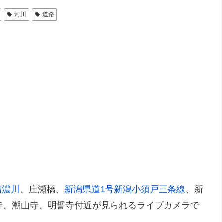
河川
道路
信濃川
、庄瀬橋、
新潟県道1号新潟小須戸三条線
、新
寺、潮山寺、明誓寺付近が見られるライブカメラで