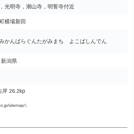
，光明寺，潮山寺，明誓寺付近
町横場新田
みかんばらぐんたがみまち よこばしんでん
町、新潟県
 26.2kp
o.jp/sitemap/）