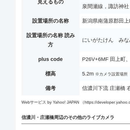
見えるもの
泉間瀬線，諏訪神社
設置場所の名称
新潟県南蒲原郡田上
設置場所の名称 読み
にいがたけん みな
方
plus code
P26V+6MF 田上
標高
5.2m
※カメラ設置場所
備考
信濃川下流 庄瀬橋 右岸
Webサービス by Yahoo! JAPAN （https://developer.yahoo.c
信濃川・庄瀬橋周辺のその他のライブカメラ