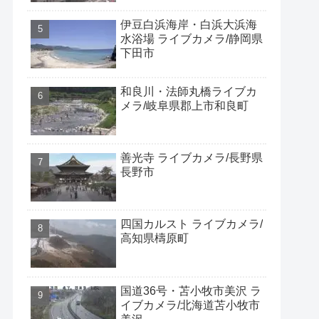
伊豆白浜海岸・白浜大浜海
水浴場 ライブカメラ/静岡県
下田市
和良川・法師丸橋ライブカ
メラ/岐阜県郡上市和良町
善光寺 ライブカメラ/長野県
長野市
四国カルスト ライブカメラ/
高知県檮原町
国道36号・苫小牧市美沢 ラ
イブカメラ/北海道苫小牧市