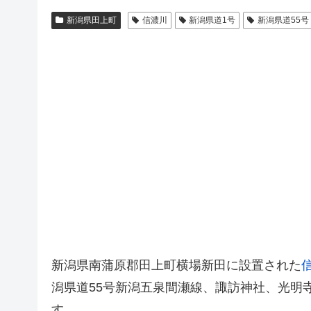
新潟県田上町
信濃川
新潟県道1号
新潟県道55号
新潟県南蒲原郡田上町横場新田に設置された
潟県道55号新潟五泉間瀬線、諏訪神社、光明
す。