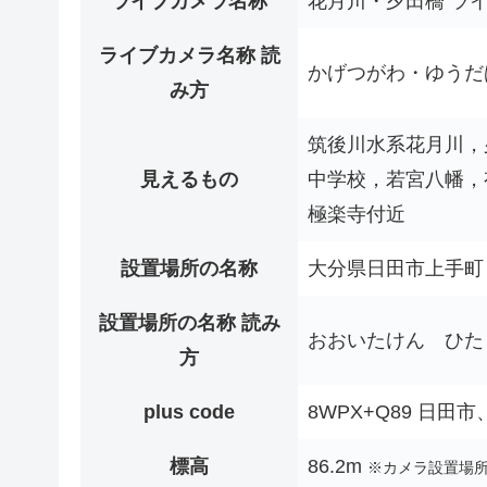
ライブカメラ名称
花月川・夕田橋 ラ
ライブカメラ名称 読
かげつがわ・ゆうだ
み方
筑後川水系花月川，
見えるもの
中学校，若宮八幡，
極楽寺付近
設置場所の名称
大分県日田市上手町
設置場所の名称 読み
おおいたけん ひた
方
plus code
8WPX+Q89 日田
標高
86.2m
※カメラ設置場