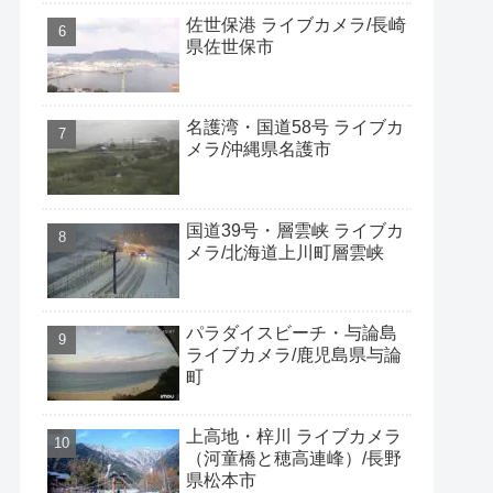
佐世保港 ライブカメラ/長崎
県佐世保市
名護湾・国道58号 ライブカ
メラ/沖縄県名護市
国道39号・層雲峡 ライブカ
メラ/北海道上川町層雲峡
パラダイスビーチ・与論島
ライブカメラ/鹿児島県与論
町
上高地・梓川 ライブカメラ
（河童橋と穂高連峰）/長野
県松本市