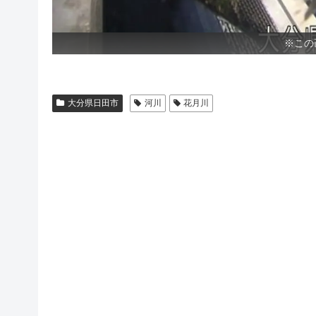
※この
大分県日田市
河川
花月川