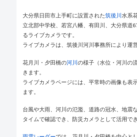
大分県日田市上手町に設置された
筑後川
水系
立北部中学校、若宮八幡、有田川、大分県道67
るライブカメラです。
ライブカメラは、筑後川河川事務所により運
花月川・夕田橋の
河川
の様子（水位・河川の
きます。
ライブカメラページには、平常時の画像も表
ます。
台風や大雨、河川の氾濫、道路の冠水、地震
タイムで確認でき、防災カメラとして活用で
雨雲レーダー
では、花月川・夕田橋を中心と