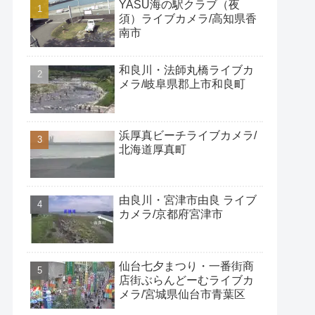
YASU海の駅クラブ（夜
須）ライブカメラ/高知県香
南市
和良川・法師丸橋ライブカ
メラ/岐阜県郡上市和良町
浜厚真ビーチライブカメラ/
北海道厚真町
由良川・宮津市由良 ライブ
カメラ/京都府宮津市
仙台七夕まつり・一番街商
店街ぶらんどーむライブカ
メラ/宮城県仙台市青葉区