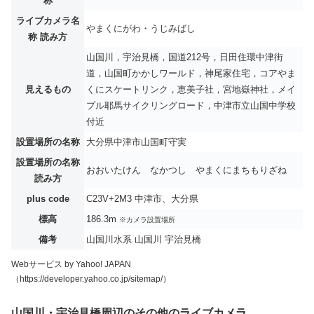
称
ライブカメラ名
やまくにがわ・うじみばし
称 読み方
山国川，宇治見橋，国道212号，日田住環中津街
道，山国町かかしワールド，神尾家住宅，コアやま
見えるもの
くにスケートリンク，恵美子社，宮地嶽神社，メイ
プル耶馬サイクリングロード，中津市立山国中学校
付近
設置場所の名称
大分県中津市山国町守実
設置場所の名称
おおいたけん なかつし やまくにまちもりざね
読み方
plus code
C23V+2M3 中津市、大分県
標高
186.3m
※カメラ設置場所
備考
山国川水系 山国川 宇治見橋
Webサービス by Yahoo! JAPAN
（https://developer.yahoo.co.jp/sitemap/）
山国川・宇治見橋周辺のその他のライブカメラ