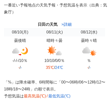
一番近い予報地点の天気予報・予想気温を表示（出典：気
象庁）
日田の天気
>詳細
08/10
(月)
08/11
(火)
08/12
(水)
曇後晴
晴時々曇
曇時々晴
-/-/-/10％
10/10/0/0％
％
-
/
-
35℃
/
24℃
-
/
-
「%」は降水確率、6時間毎に「00〜06時/06〜12時/12〜
18時/18〜24時」の順で表示。
予想気温は
最高気温(℃)
/
最低気温(℃)