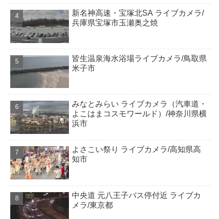
新名神高速・宝塚北SA ライブカメラ/
兵庫県宝塚市玉瀬奥之焼
皆生温泉海水浴場ライブカメラ/鳥取県
米子市
みなとみらい ライブカメラ（汽車道・
よこはまコスモワールド）/神奈川県横
浜市
よさこい祭り ライブカメラ/高知県高
知市
中央道 元八王子バス停付近 ライブカ
メラ/東京都