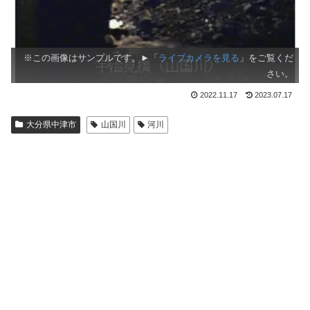
※この画像はサンプルです。►「
ライブカメラを見る
」をご覧くだ
さい。
2022.11.17
2023.07.17
大分県中津市
山国川
河川