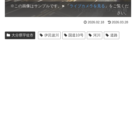
※この画像はサンプルです。►「
ライブカメラを見る
」をご覧くだ
さい。
2026.02.18
2026.03.28
大分県宇佐市
伊呂波川
国道10号
河川
道路