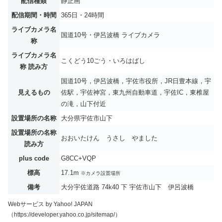
配信種類
静止画
配信期間・時間
365日・24時間
ライブカメラ名
国道10号・伊呂波橋 ライブカメラ
称
ライブカメラ名
こくどう10ごう・いろはばし
称 読み方
国道10号，伊呂波橋，宇佐市役所，JR日豊本線，宇
見えるもの
佐駅，宇佐神宮，東九州自動車道，宇佐IC，東椎屋
の滝，山下付近
設置場所の名称
大分県宇佐市山下
設置場所の名称
おおいたけん うさし やました
読み方
plus code
G8CC+VQP
標高
17.1m
※カメラ設置場所
備考
大分宇佐道路 74k40 下 宇佐市山下 伊呂波橋
Webサービス by Yahoo! JAPAN
（https://developer.yahoo.co.jp/sitemap/）