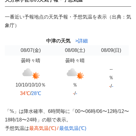
一番近い予報地点の天気予報・予想気温を表示（出典：気
象庁）
中津の天気
>詳細
08/07
(金)
08/08
(土)
08/09
(日)
曇時々晴
曇時々晴
--
％
10/10/10/10％
％
-
/
-
34℃
/
28℃
-
/
-
「%」は降水確率、6時間毎に「00〜06時/06〜12時/12〜
18時/18〜24時」の順で表示。
予想気温は
最高気温(℃)
/
最低気温(℃)