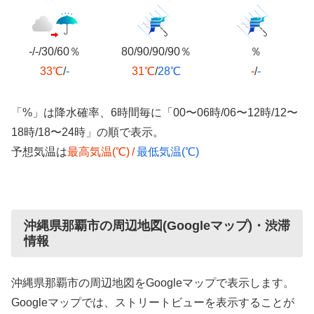
-/-/30/60％
80/90/90/90％
％
33℃
/
-
31℃
/
28℃
-
/
-
「%」は降水確率、6時間毎に「00〜06時/06〜12時/12〜
18時/18〜24時」の順で表示。
予想気温は
最高気温(℃)
/
最低気温(℃)
沖縄県那覇市の周辺地図(Googleマップ)・渋滞
情報
沖縄県那覇市の周辺地図をGoogleマップで表示します。
Googleマップでは、ストリートビューを表示することが