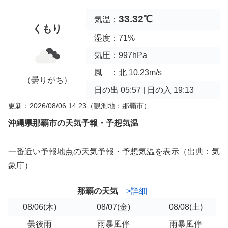
33.32℃
気温：
くもり
湿度：71%
気圧：997hPa
風 ：北 10.23m/s
（曇りがち）
日の出 05:57 | 日の入 19:13
更新：2026/08/06 14:23
（観測地：那覇市）
沖縄県那覇市の天気予報・予想気温
一番近い予報地点の天気予報・予想気温を表示（出典：気
象庁）
那覇の天気
>詳細
08/06
(木)
08/07
(金)
08/08
(土)
曇後雨
雨暴風伴
雨暴風伴