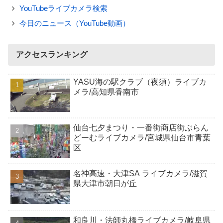
YouTubeライブカメラ検索
今日のニュース（YouTube動画）
アクセスランキング
YASU海の駅クラブ（夜須）ライブカ
メラ/高知県香南市
仙台七夕まつり・一番街商店街ぶらん
どーむライブカメラ/宮城県仙台市青葉
区
名神高速・大津SA ライブカメラ/滋賀
県大津市朝日が丘
和良川・法師丸橋ライブカメラ/岐阜県