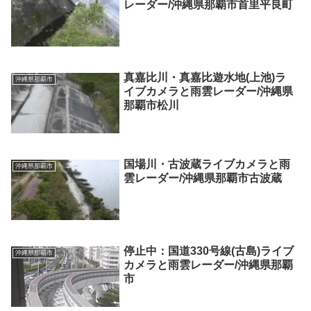
レーダー/沖縄県那覇市首里平良町
真嘉比川・真嘉比遊水地(上池)ラ
沖縄県那覇市
イブカメラと雨雲レーダー/沖縄県
那覇市松川
国場川・古波蔵ライブカメラと雨
沖縄県那覇市
雲レーダー/沖縄県那覇市古波蔵
停止中：国道330号線(古島)ライブ
沖縄県那覇市
カメラと雨雲レーダー/沖縄県那覇
市