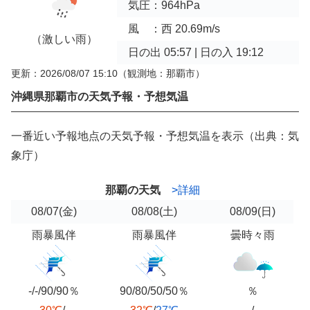
気圧：964hPa
風 ：西 20.69m/s
（激しい雨）
日の出 05:57 | 日の入 19:12
更新：2026/08/07 15:10
（観測地：那覇市）
沖縄県那覇市の天気予報・予想気温
一番近い予報地点の天気予報・予想気温を表示（出典：気
象庁）
那覇の天気
>詳細
08/07
(金)
08/08
(土)
08/09
(日)
雨暴風伴
雨暴風伴
曇時々雨
-/-/90/90％
90/80/50/50％
％