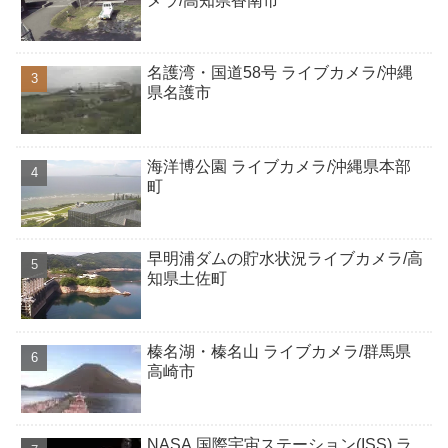
メラ/高知県香南市
名護湾・国道58号 ライブカメラ/沖縄
県名護市
海洋博公園 ライブカメラ/沖縄県本部
町
早明浦ダムの貯水状況ライブカメラ/高
知県土佐町
榛名湖・榛名山 ライブカメラ/群馬県
高崎市
NASA 国際宇宙ステーション(ISS) ラ