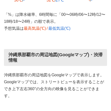
30℃
/
-
32℃
/
27℃
-
/
-
「%」は降水確率、6時間毎に「00〜06時/06〜12時/12〜
18時/18〜24時」の順で表示。
予想気温は
最高気温(℃)
/
最低気温(℃)
沖縄県那覇市の周辺地図(Googleマップ)・渋滞
情報
沖縄県那覇市の周辺地図をGoogleマップで表示します。
Googleマップでは、ストリートビューを表示することが
でき上下左右360°の全方向の映像を見ることができま
す。