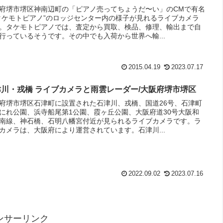
府堺市堺区神南辺町の「ピアノ売ってちょうだ〜い」のCMで有名
タケモトピアノ”のロッジセンター内の様子が見れるライブカメラ
。タケモトピアノでは、査定から買取、検品、修理、輸出まで自
行っているそうです。その中でも入荷から世界へ輸...
2015.04.19
2023.07.17
津川・戎橋 ライブカメラと雨雲レーダー/大阪府堺市堺区
府堺市堺区石津町に設置された石津川、戎橋、国道26号、石津町
にれ公園、浜寺船尾第1公園、霞ヶ丘公園、大阪府道30号大阪和
南線、神石橋、石明八幡宮付近が見られるライブカメラです。ラ
カメラは、大阪府により運営されています。石津川...
2022.09.02
2023.07.16
ンサーリンク