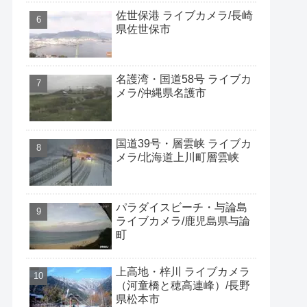
佐世保港 ライブカメラ/長崎
県佐世保市
名護湾・国道58号 ライブカ
メラ/沖縄県名護市
国道39号・層雲峡 ライブカ
メラ/北海道上川町層雲峡
パラダイスビーチ・与論島
ライブカメラ/鹿児島県与論
町
上高地・梓川 ライブカメラ
（河童橋と穂高連峰）/長野
県松本市