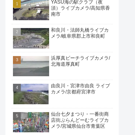
YASU海の駅クラブ（夜
須）ライブカメラ/高知県香
南市
和良川・法師丸橋ライブカ
メラ/岐阜県郡上市和良町
浜厚真ビーチライブカメラ/
北海道厚真町
由良川・宮津市由良 ライブ
カメラ/京都府宮津市
仙台七夕まつり・一番街商
店街ぶらんどーむライブカ
メラ/宮城県仙台市青葉区