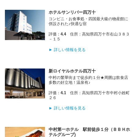
ホテルサンリバー四万十
コンビニ・お食事処・四国最大級の物産館に
併設された♪快適な宿
評価：
4.4
住所：高知県四万十市右山３８３
－１５
► 詳しい情報を見る
新ロイヤルホテル四万十
中村の繁華街まで徒歩約１分★周囲は飲食店
多数の好立地！温泉有♪
評価：
4.1
住所：高知県四万十市中村小姓町
２６
► 詳しい情報を見る
中村第一ホテル 駅前徒歩１分（ＢＢＨホ
テルグループ)