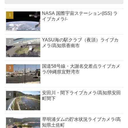
NASA 国際宇宙ステーション(ISS) ラ
イブカメラ/-
YASU海の駅クラブ（夜須）ライブカ
メラ/高知県香南市
国道58号線・大謝名交差点ライブカメ
ラ/沖縄県宜野湾市
安田川・間下ライブカメラ/高知県安田
町間下
早明浦ダムの貯水状況ライブカメラ/高
知県土佐町