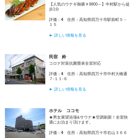
【人気のウナギ御膳￥9800～】中村駅から徒
歩1分
評価：
4
住所：高知県四万十市駅前町５－
１５
► 詳しい情報を見る
民宿 鈴
コロナ対策抗菌畳表全室対応
評価：
4
住所：高知県四万十市中村大橋通
７‐１１‐６
► 詳しい情報を見る
ホテル ココモ
★男女展望浴場&サウナ★空調刷新！全室快
適にお泊まり頂けます。
評価：
4
住所：高知県四万十市右山３６６