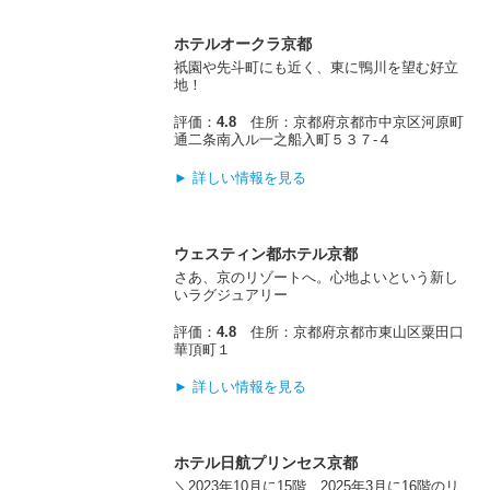
ホテルオークラ京都
祇園や先斗町にも近く、東に鴨川を望む好立
地！
評価：
4.8
住所：京都府京都市中京区河原町
通二条南入ル一之船入町５３７‐４
► 詳しい情報を見る
ウェスティン都ホテル京都
さあ、京のリゾートへ。心地よいという新し
いラグジュアリー
評価：
4.8
住所：京都府京都市東山区粟田口
華頂町１
► 詳しい情報を見る
ホテル日航プリンセス京都
＼2023年10月に15階、2025年3月に16階のリ