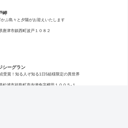
戸岬
浮かぶ島々と夕陽がお迎えいたします
唐津市鎮西町波戸１０８２
ジシーグラン
続受賞！知る人ぞ知る1日5組様限定の異世界
松浦市福島町喜内瀬免字横田１００５‐１