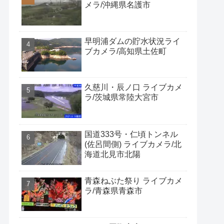
メラ/沖縄県名護市
早明浦ダムの貯水状況ライ
ブカメラ/高知県土佐町
久慈川・辰ノ口 ライブカメ
ラ/茨城県常陸大宮市
国道333号・仁頃トンネル
(佐呂間側) ライブカメラ/北
海道北見市北陽
青森ねぶた祭り ライブカメ
ラ/青森県青森市