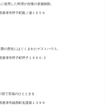
んに使用した料理が自慢の老舗旅館。
唐津市呼子町殿ノ浦１６５９
石畳の歴史にはぐくまれたゲストハウス。
唐津市呼子町呼子１９６０‐２
載の宿で至福のひとときを
唐津市鎮西町名護屋１３９９