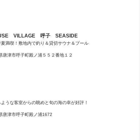
USE VILLAGE 呼子 SEASIDE
で夏満喫！敷地内で釣り＆貸切サウナ＆プール
唐津市呼子町殿ノ浦５５２番地１２
るような客室からの眺めと旬の海の幸が好評！
唐津市呼子町殿ノ浦1672