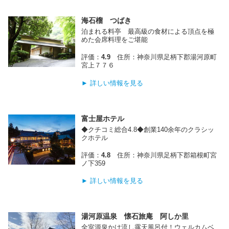
海石榴 つばき
泊まれる料亭 最高級の食材による頂点を極
めた会席料理をご堪能
評価：
4.9
住所：神奈川県足柄下郡湯河原町
宮上７７６
► 詳しい情報を見る
富士屋ホテル
◆クチコミ総合4.8◆創業140余年のクラシッ
クホテル
評価：
4.8
住所：神奈川県足柄下郡箱根町宮
ノ下359
► 詳しい情報を見る
湯河原温泉 懐石旅庵 阿しか里
全室源泉かけ流し露天風呂付！ウェルカムベ