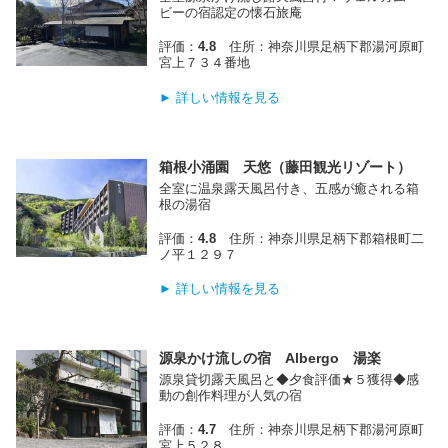
ビーの宿認定の懐石旅庵
評価：
4.8
住所：神奈川県足柄下郡湯河原町
宮上７３４番地
► 詳しい情報を見る
箱根小涌園 天悠（藤田観光リゾート）
全室に温泉露天風呂付き、五感が癒される箱
根の湯宿
評価：
4.8
住所：神奈川県足柄下郡箱根町二
ノ平１２９７
► 詳しい情報を見る
源泉かけ流しの宿 Albergo 湯楽
源泉貸切露天風呂と◆夕食評価★５獲得◆感
動の創作料理が人気の宿
評価：
4.7
住所：神奈川県足柄下郡湯河原町
宮上５２８