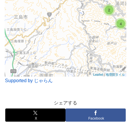
2
4
Leaflet
|
地理院タイル
Supported by じゃらん
シェアする
X
Facebook