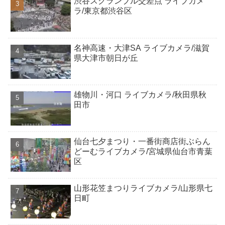
渋谷スクランブル交差点 ライブカメ
ラ/東京都渋谷区
名神高速・大津SA ライブカメラ/滋賀
県大津市朝日が丘
雄物川・河口 ライブカメラ/秋田県秋
田市
仙台七夕まつり・一番街商店街ぶらん
どーむライブカメラ/宮城県仙台市青葉
区
山形花笠まつりライブカメラ/山形県七
日町