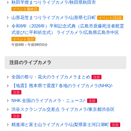
秋田竿燈まつりライブカメラ/秋田県秋田市
イベント最終日
山形花笠まつりライブカメラ/山形県七日町
イベント2日目
令和8年（2026年）平和記念式典（広島市原爆死没者慰霊
式並びに平和祈念式） ライブカメラ/広島県広島市中区
イベント当日
午前8時～午前8時50分
注目のライブカメラ
全国の祭り・花火のライブカメラまとめ
注目
【地震】熊本県で震度7 各地のライブカメラ(NHK)/-
注目
NHK 全国のライブカメラ・ニュース/-
注目
渋谷スクランブル交差点 ライブカメラ/東京都渋谷区
注目
精進湖と富士山ライブカメラ/山梨県富士河口湖町
注目