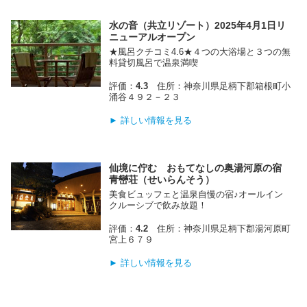
水の音（共立リゾート）2025年4月1日リ
ニューアルオープン
★風呂クチコミ4.6★４つの大浴場と３つの無
料貸切風呂で温泉満喫
評価：
4.3
住所：神奈川県足柄下郡箱根町小
涌谷４９２－２３
► 詳しい情報を見る
仙境に佇む おもてなしの奥湯河原の宿
青巒荘（せいらんそう）
美食ビュッフェと温泉自慢の宿♪オールイン
クルーシブで飲み放題！
評価：
4.2
住所：神奈川県足柄下郡湯河原町
宮上６７９
► 詳しい情報を見る