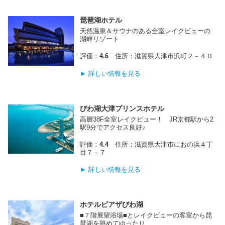
琵琶湖ホテル
天然温泉＆サウナのある全室レイクビューの
湖畔リゾート
評価：
4.6
住所：滋賀県大津市浜町２－４０
► 詳しい情報を見る
びわ湖大津プリンスホテル
高層38F全室レイクビュー！ JR京都駅から2
駅9分でアクセス良好♪
評価：
4.4
住所：滋賀県大津市におの浜４丁
目７－７
► 詳しい情報を見る
ホテルピアザびわ湖
■７階展望浴場■とレイクビューの客室から琵
琶湖を眺めてゆったり