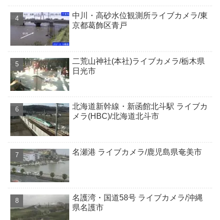
中川・高砂水位観測所ライブカメラ/東
京都葛飾区青戸
二荒山神社(本社)ライブカメラ/栃木県
日光市
北海道新幹線・新函館北斗駅 ライブカ
メラ(HBC)/北海道北斗市
名瀬港 ライブカメラ/鹿児島県奄美市
名護湾・国道58号 ライブカメラ/沖縄
県名護市