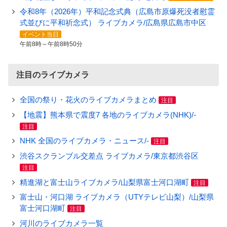
令和8年（2026年）平和記念式典（広島市原爆死没者慰霊
式並びに平和祈念式） ライブカメラ/広島県広島市中区
イベント当日
午前8時～午前8時50分
注目のライブカメラ
全国の祭り・花火のライブカメラまとめ
注目
【地震】熊本県で震度7 各地のライブカメラ(NHK)/-
注目
NHK 全国のライブカメラ・ニュース/-
注目
渋谷スクランブル交差点 ライブカメラ/東京都渋谷区
注目
精進湖と富士山ライブカメラ/山梨県富士河口湖町
注目
富士山・河口湖 ライブカメラ（UTYテレビ山梨）/山梨県
富士河口湖町
注目
河川のライブカメラ一覧