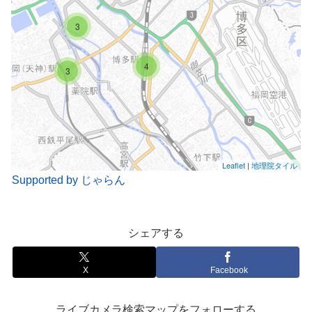
3
4
3
Leaflet
|
地理院タイル
Supported by じゃらん
シェアする
X
Facebook
ライブカメラ検索マップをフォローする