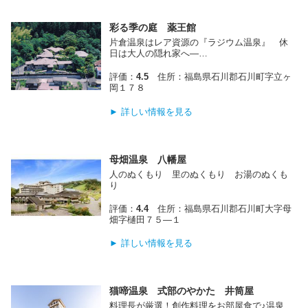
彩る季の庭 薬王館
片倉温泉はレア資源の『ラジウム温泉』 休
日は大人の隠れ家へ―…
評価：
4.5
住所：福島県石川郡石川町字立ヶ
岡１７８
► 詳しい情報を見る
母畑温泉 八幡屋
人のぬくもり 里のぬくもり お湯のぬくも
り
評価：
4.4
住所：福島県石川郡石川町大字母
畑字樋田７５―１
► 詳しい情報を見る
猫啼温泉 式部のやかた 井筒屋
料理長が厳選！創作料理をお部屋食で♪温泉