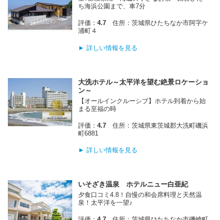
ち海浜公園まで、車7分
評価：
4.7
住所：茨城県ひたちなか市阿字ケ
浦町４
► 詳しい情報を見る
大洗ホテル～太平洋を望む絶景ロケーショ
ン～
【オールインクルーシブ】ホテル到着から始
まる至福の時
評価：
4.7
住所：茨城県東茨城郡大洗町磯浜
町6881
► 詳しい情報を見る
いそざき温泉 ホテルニュー白亜紀
夕食口コミ4.8！自慢の和会席料理と天然温
泉！太平洋を一望♪
評価：
4.7
住所：茨城県ひたちなか市磯崎町