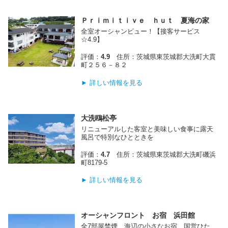
Ｐｒｉｍｉｔｉｖｅ ｈｕｔ 夏海の家
全室オーシャンビュー！【接客サービス
☆4.9】
評価：
4.9
住所：茨城県東茨城郡大洗町大貫
町２５６－８２
► 詳しい情報を見る
大洗鴎松亭
リニューアルした客室と美味しい食事に露天
風呂で特別なひとときを
評価：
4.7
住所：茨城県東茨城郡大洗町磯浜
町8179‐5
► 詳しい情報を見る
オーシャンフロント お宿 浜田館
全7部屋禁煙 海辺の小さなお宿 国営ひた