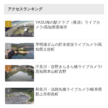
アクセスランキング
YASU海の駅クラブ（夜須）ライブカ
メラ/高知県香南市
早明浦ダムの貯水状況ライブカメラ/高
知県土佐町
汗見川・吉野きらきら橋ライブカメラ/
高知県本山町吉野
和良川・法師丸橋ライブカメラ/岐阜県
郡上市和良町