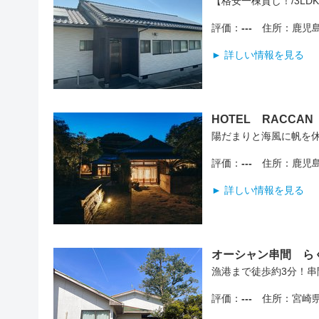
【格安一棟貸し！/3LD
評価：
---
住所：鹿児島県
► 詳しい情報を見る
HOTEL RACCAN
陽だまりと海風に帆を
評価：
---
住所：鹿児島
► 詳しい情報を見る
オーシャン串間 ら
漁港まで徒歩約3分！串
評価：
---
住所：宮崎県串