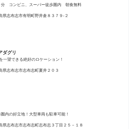
３分 コンビニ、スーパー徒歩圏内 朝食無料
県志布志市有明町野井倉８３７９‐２
アダグリ
湾を一望できる絶好のロケーション！
県志布志市志布志町夏井２０３
歩圏内の好立地！大型車両も駐車可能！
県志布志市志布志町志布志３丁目２５－１８