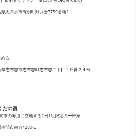
K】素泊まりプラン ※1名からOK(最大9名)
志布志市有明町野井倉7759番地2
休める
県志布志市志布志町志布志二丁目１９番２４号
くだの宿
間市の海辺に立地する1日1組限定の一軒家
間市南方4280‐1