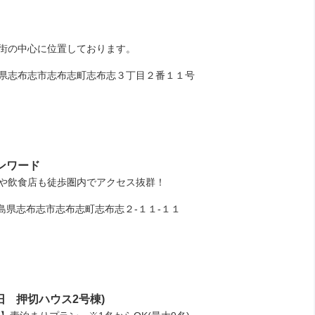
街の中心に位置しております。
県志布志市志布志町志布志３丁目２番１１号
ンワード
ニや飲食店も徒歩圏内でアクセス抜群！
県志布志市志布志町志布志２‐１１‐１１
1(旧 押切ハウス2号棟)