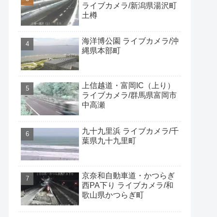
ライブカメラ/新潟県湯沢町
土樽
海洋博公園 ライブカメラ/沖
縄県本部町
上信越道・富岡IC（上り）
ライブカメラ/群馬県富岡市
中高瀬
九十九里浜 ライブカメラ/千
葉県九十九里町
京奈和自動車道・かつらぎ
西PA下り ライブカメラ/和
歌山県かつらぎ町