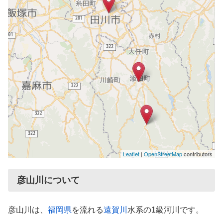
Leaflet
|
OpenStreetMap
contributors
彦山川について
彦山川は、
福岡県
を流れる
遠賀川
水系の1級河川です。