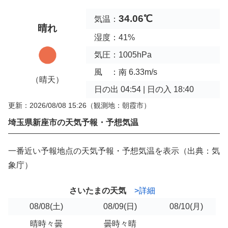
34.06℃
気温：
晴れ
湿度：41%
気圧：1005hPa
風 ：南 6.33m/s
（晴天）
日の出 04:54 | 日の入 18:40
更新：2026/08/08 15:26
（観測地：朝霞市）
埼玉県新座市の天気予報・予想気温
一番近い予報地点の天気予報・予想気温を表示（出典：気
象庁）
さいたまの天気
>詳細
08/08
(土)
08/09
(日)
08/10
(月)
晴時々曇
曇時々晴