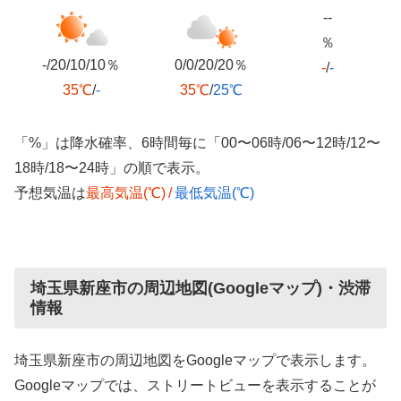
--
％
-/20/10/10％
0/0/20/20％
-
/
-
35℃
/
-
35℃
/
25℃
「%」は降水確率、6時間毎に「00〜06時/06〜12時/12〜
18時/18〜24時」の順で表示。
予想気温は
最高気温(℃)
/
最低気温(℃)
埼玉県新座市の周辺地図(Googleマップ)・渋滞
情報
埼玉県新座市の周辺地図をGoogleマップで表示します。
Googleマップでは、ストリートビューを表示することが