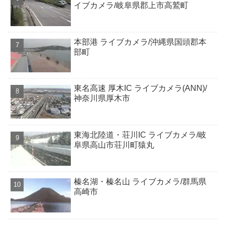
イブカメラ/岐阜県郡上市高鷲町
本部港 ライブカメラ/沖縄県国頭郡本
部町
東名高速 厚木IC ライブカメラ(ANN)/
神奈川県厚木市
東海北陸道・荘川IC ライブカメラ/岐
阜県高山市荘川町猿丸
榛名湖・榛名山 ライブカメラ/群馬県
高崎市