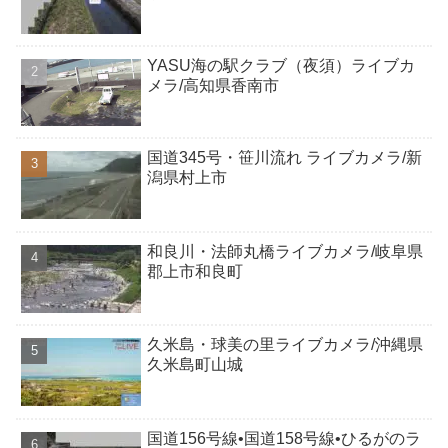
YASU海の駅クラブ（夜須）ライブカ
メラ/高知県香南市
国道345号・笹川流れ ライブカメラ/新
潟県村上市
和良川・法師丸橋ライブカメラ/岐阜県
郡上市和良町
久米島・球美の里ライブカメラ/沖縄県
久米島町山城
国道156号線•国道158号線•ひるがのラ