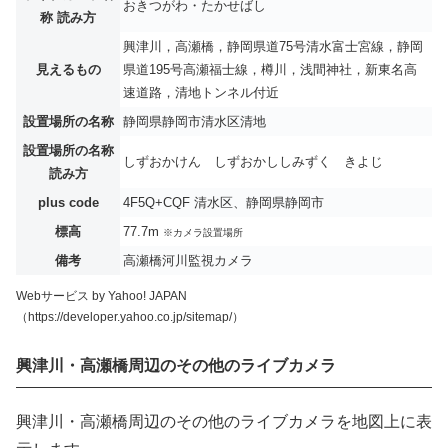
おきつがわ・たかせばし
称 読み方
興津川，高瀬橋，静岡県道75号清水富士宮線，静岡
見えるもの
県道195号高瀬福士線，樽川，浅間神社，新東名高
速道路，清地トンネル付近
設置場所の名称
静岡県静岡市清水区清地
設置場所の名称
しずおかけん しずおかししみずく きよじ
読み方
plus code
4F5Q+CQF 清水区、静岡県静岡市
標高
77.7m
※カメラ設置場所
備考
高瀬橋河川監視カメラ
Webサービス by Yahoo! JAPAN
（https://developer.yahoo.co.jp/sitemap/）
興津川・高瀬橋周辺のその他のライブカメラ
興津川・高瀬橋周辺のその他のライブカメラを地図上に表