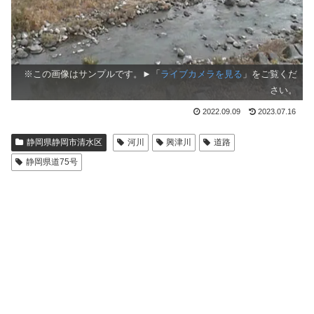
※この画像はサンプルです。►「
ライブカメラを見る
」をご覧くだ
さい。
2022.09.09
2023.07.16
静岡県静岡市清水区
河川
興津川
道路
静岡県道75号