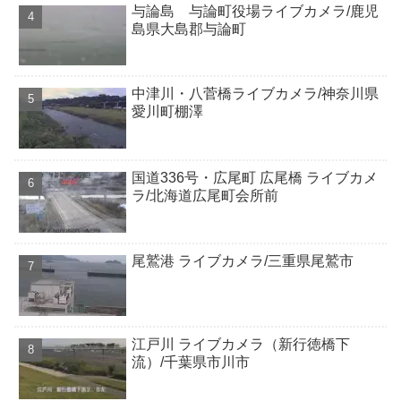
与論島 与論町役場ライブカメラ/鹿児
島県大島郡与論町
中津川・八菅橋ライブカメラ/神奈川県
愛川町棚澤
国道336号・広尾町 広尾橋 ライブカメ
ラ/北海道広尾町会所前
尾鷲港 ライブカメラ/三重県尾鷲市
江戸川 ライブカメラ（新行徳橋下
流）/千葉県市川市