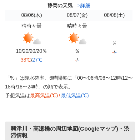
静岡の天気
>詳細
08/06
(木)
08/07
(金)
08/08
(土)
晴時々曇
晴時々曇
--
％
10/20/20/20％
％
-
/
-
33℃
/
27℃
-
/
-
「%」は降水確率、6時間毎に「00〜06時/06〜12時/12〜
18時/18〜24時」の順で表示。
予想気温は
最高気温(℃)
/
最低気温(℃)
興津川・高瀬橋の周辺地図(Googleマップ)・渋
滞情報