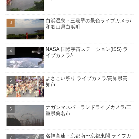
白浜温泉・三段壁の景色ライブカメラ/
和歌山県白浜町
NASA 国際宇宙ステーション(ISS) ラ
イブカメラ/-
よさこい祭り ライブカメラ/高知県高
知市
ナガシマスパーランドライブカメラ/三
重県桑名市
名神高速・京都南〜京都東間 ライブカ