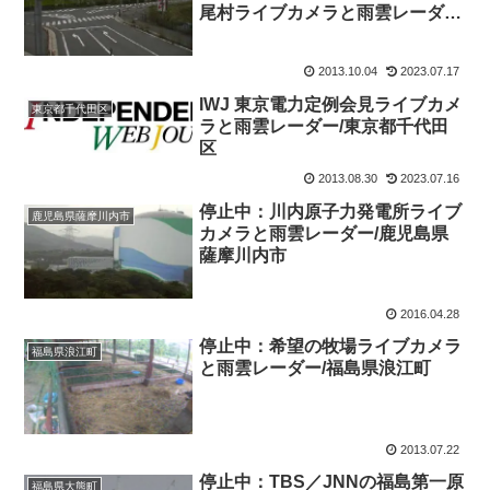
尾村ライブカメラと雨雲レーダ
ー/福島県双葉郡
2013.10.04
2023.07.17
IWJ 東京電力定例会見ライブカメ
東京都千代田区
ラと雨雲レーダー/東京都千代田
区
2013.08.30
2023.07.16
停止中：川内原子力発電所ライブ
鹿児島県薩摩川内市
カメラと雨雲レーダー/鹿児島県
薩摩川内市
2016.04.28
停止中：希望の牧場ライブカメラ
福島県浪江町
と雨雲レーダー/福島県浪江町
2013.07.22
停止中：TBS／JNNの福島第一原
福島県大熊町