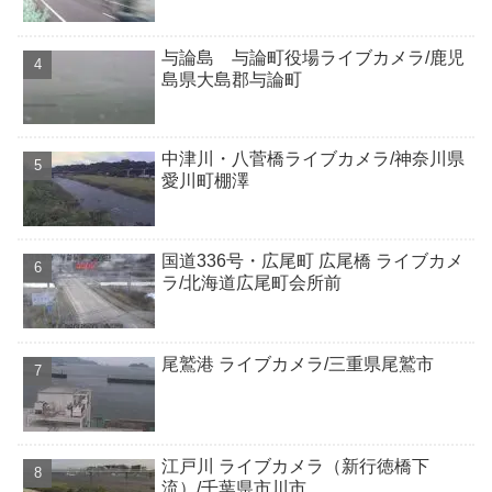
与論島 与論町役場ライブカメラ/鹿児
島県大島郡与論町
中津川・八菅橋ライブカメラ/神奈川県
愛川町棚澤
国道336号・広尾町 広尾橋 ライブカメ
ラ/北海道広尾町会所前
尾鷲港 ライブカメラ/三重県尾鷲市
江戸川 ライブカメラ（新行徳橋下
流）/千葉県市川市