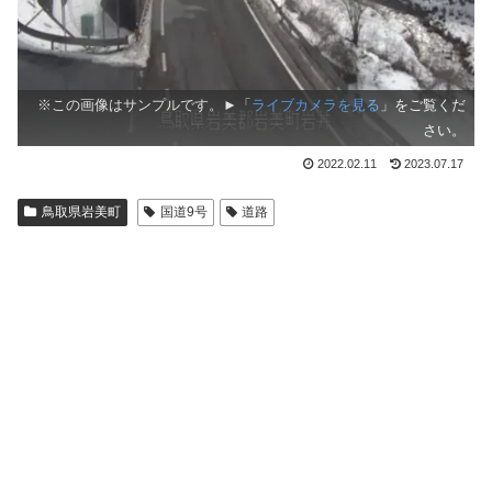
※この画像はサンプルです。►「
ライブカメラを見る
」をご覧くだ
さい。
2022.02.11
2023.07.17
鳥取県岩美町
国道9号
道路