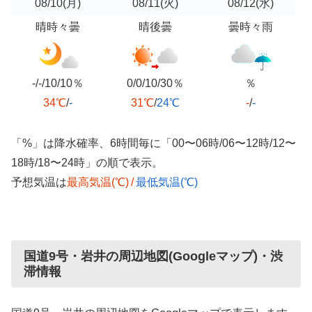
08/10
(月)
08/11
(火)
08/12
(水)
晴時々曇
晴後曇
曇時々雨
-/-/10/10％
0/0/10/30％
％
34℃
/
-
31℃
/
24℃
-
/
-
「%」は降水確率、6時間毎に「00〜06時/06〜12時/12〜
18時/18〜24時」の順で表示。
予想気温は
最高気温(℃)
/
最低気温(℃)
国道9号・岩井の周辺地図(Googleマップ)・渋
滞情報