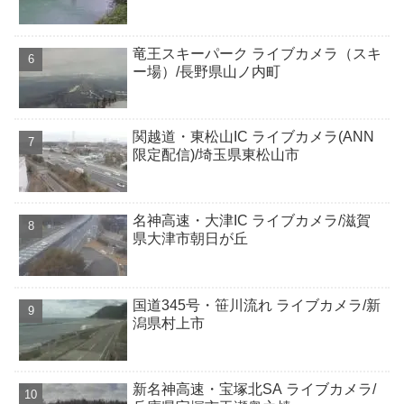
竜王スキーパーク ライブカメラ（スキ
ー場）/長野県山ノ内町
関越道・東松山IC ライブカメラ(ANN
限定配信)/埼玉県東松山市
名神高速・大津IC ライブカメラ/滋賀
県大津市朝日が丘
国道345号・笹川流れ ライブカメラ/新
潟県村上市
新名神高速・宝塚北SA ライブカメラ/