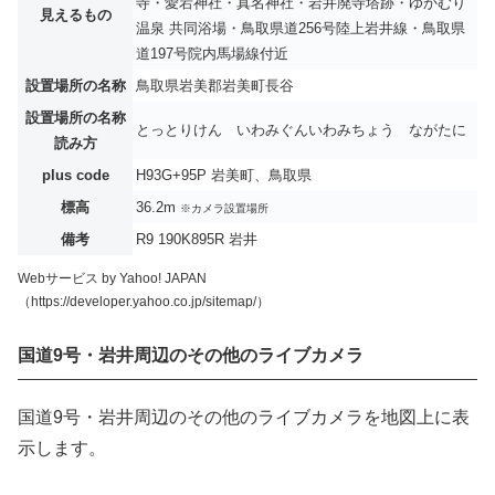
寺・愛宕神社・真名神社・岩井廃寺塔跡・ゆかむり
見えるもの
温泉 共同浴場・鳥取県道256号陸上岩井線・鳥取県
道197号院内馬場線付近
設置場所の名称
鳥取県岩美郡岩美町長谷
設置場所の名称
とっとりけん いわみぐんいわみちょう ながたに
読み方
plus code
H93G+95P 岩美町、鳥取県
標高
36.2m
※カメラ設置場所
備考
R9 190K895R 岩井
Webサービス by Yahoo! JAPAN
（https://developer.yahoo.co.jp/sitemap/）
国道9号・岩井周辺のその他のライブカメラ
国道9号・岩井周辺のその他のライブカメラを地図上に表
示します。