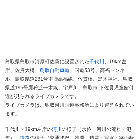
鳥取県鳥取市河原町佐貫に設置された
千代川
、19km左
岸、佐貫大橋、
鳥取自動車道
、国道53号、高福トンネ
ル、鳥取県道231号本鹿高福線、佐貫橋、黒木神社、鳥取
県道195号鷹狩渡一木線、宇戸川、鳥取市 下佐貫児童館付
近が見られるライブカメラです。
ライブカメラは、鳥取河川国道事務所により運営されてい
ます。
千代川・19km左岸の
河川
の様子（水位・河川の流れ・氾
濫）、
道路
の様子（交通状況・渋滞・積雪・冠水・路面状