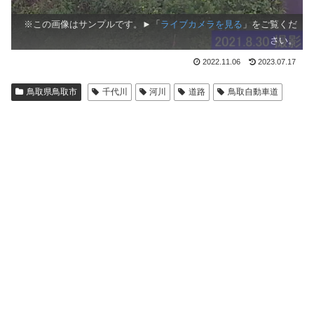
※この画像はサンプルです。►「
ライブカメラを見る
」をご覧くだ
さい。
2022.11.06
2023.07.17
鳥取県鳥取市
千代川
河川
道路
鳥取自動車道