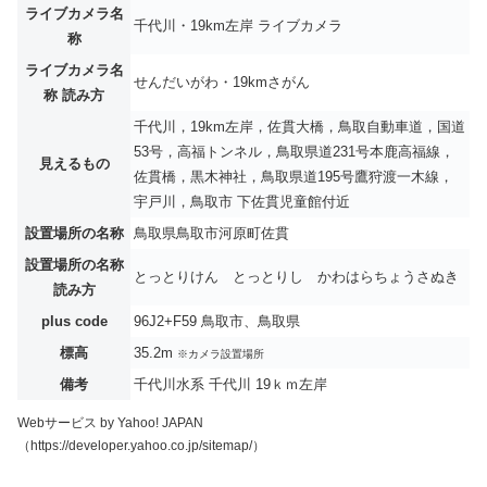
ライブカメラ名
千代川・19km左岸 ライブカメラ
称
ライブカメラ名
せんだいがわ・19kmさがん
称 読み方
千代川，19km左岸，佐貫大橋，鳥取自動車道，国道
53号，高福トンネル，鳥取県道231号本鹿高福線，
見えるもの
佐貫橋，黒木神社，鳥取県道195号鷹狩渡一木線，
宇戸川，鳥取市 下佐貫児童館付近
設置場所の名称
鳥取県鳥取市河原町佐貫
設置場所の名称
とっとりけん とっとりし かわはらちょうさぬき
読み方
plus code
96J2+F59 鳥取市、鳥取県
標高
35.2m
※カメラ設置場所
備考
千代川水系 千代川 19ｋｍ左岸
Webサービス by Yahoo! JAPAN
（https://developer.yahoo.co.jp/sitemap/）