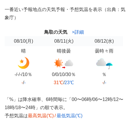
一番近い予報地点の天気予報・予想気温を表示（出典：気
象庁）
鳥取の天気
>詳細
08/10
(月)
08/11
(火)
08/12
(水)
晴
晴後曇
曇時々雨
-/-/-/10％
0/0/10/30％
％
-
/
-
31℃
/
23℃
-
/
-
「%」は降水確率、6時間毎に「00〜06時/06〜12時/12〜
18時/18〜24時」の順で表示。
予想気温は
最高気温(℃)
/
最低気温(℃)