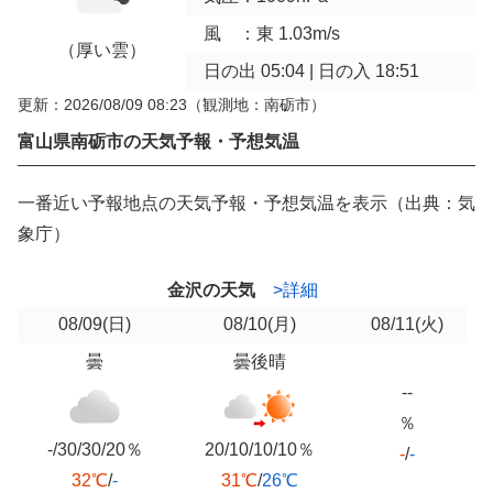
風 ：東 1.03m/s
（厚い雲）
日の出 05:04 | 日の入 18:51
更新：2026/08/09 08:23
（観測地：南砺市）
富山県南砺市の天気予報・予想気温
一番近い予報地点の天気予報・予想気温を表示（出典：気
象庁）
金沢の天気
>詳細
08/09
(日)
08/10
(月)
08/11
(火)
曇
曇後晴
--
％
-/30/30/20％
20/10/10/10％
-
/
-
32℃
/
-
31℃
/
26℃