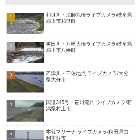
和良川・法師丸橋ライブカメラ/岐阜県
郡上市和良町
吉田川・八幡大橋ライブカメラ/岐阜県
郡上市八幡町
乙津川・三佐地点 ライブカメラ/大分
県大分市
国道345号・笹川流れ ライブカメラ/新
潟県村上市
本荘マリーナ ライブカメラ/秋田県由
利本荘市