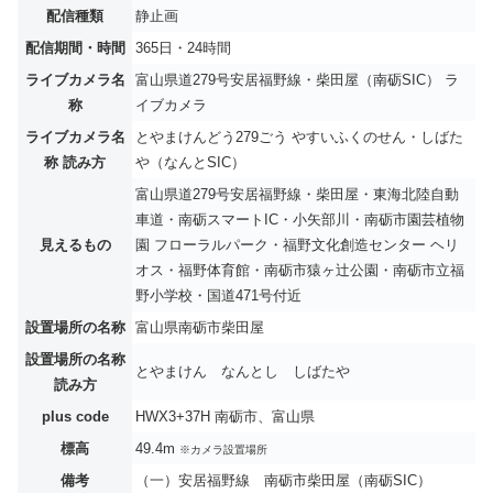
配信種類
静止画
配信期間・時間
365日・24時間
ライブカメラ名
富山県道279号安居福野線・柴田屋（南砺SIC） ラ
称
イブカメラ
ライブカメラ名
とやまけんどう279ごう やすいふくのせん・しばた
称 読み方
や（なんとSIC）
富山県道279号安居福野線・柴田屋・東海北陸自動
車道・南砺スマートIC・小矢部川・南砺市園芸植物
見えるもの
園 フローラルパーク・福野文化創造センター ヘリ
オス・福野体育館・南砺市猿ヶ辻公園・南砺市立福
野小学校・国道471号付近
設置場所の名称
富山県南砺市柴田屋
設置場所の名称
とやまけん なんとし しばたや
読み方
plus code
HWX3+37H 南砺市、富山県
標高
49.4m
※カメラ設置場所
備考
（一）安居福野線 南砺市柴田屋（南砺SIC）